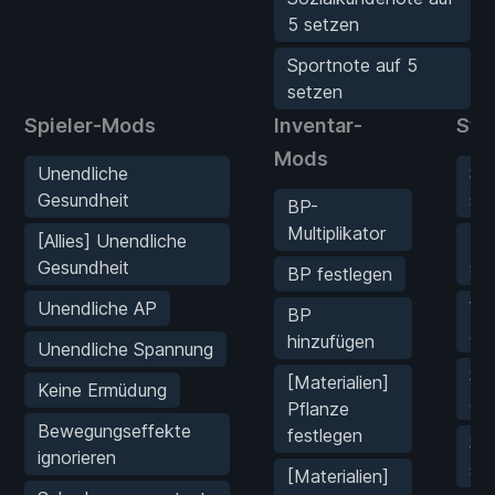
5 setzen
Sportnote auf 5
setzen
Spieler-Mods
Inventar-
Sta
Mods
Unendliche
Sp
Gesundheit
se
BP-
Multiplikator
[Allies] Unendliche
Ma
Gesundheit
se
BP festlegen
Unendliche AP
Wi
BP
au
hinzufügen
Unendliche Spannung
So
[Materialien]
Keine Ermüdung
au
Pflanze
Bewegungseffekte
festlegen
Sp
ignorieren
se
[Materialien]