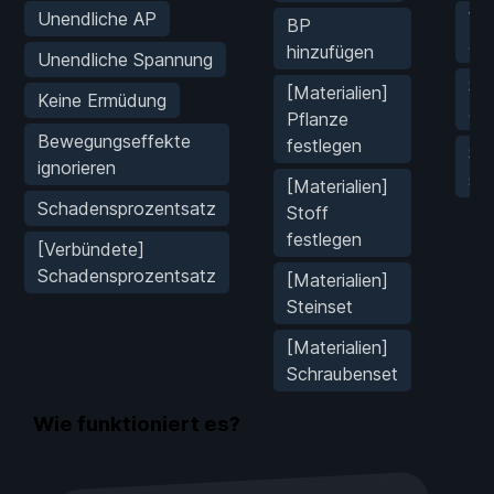
Unendliche AP
Wi
BP
au
hinzufügen
Unendliche Spannung
So
[Materialien]
Keine Ermüdung
au
Pflanze
Bewegungseffekte
festlegen
Sp
ignorieren
se
[Materialien]
Schadensprozentsatz
Stoff
festlegen
[Verbündete]
Schadensprozentsatz
[Materialien]
Steinset
[Materialien]
Schraubenset
Wie funktioniert es?