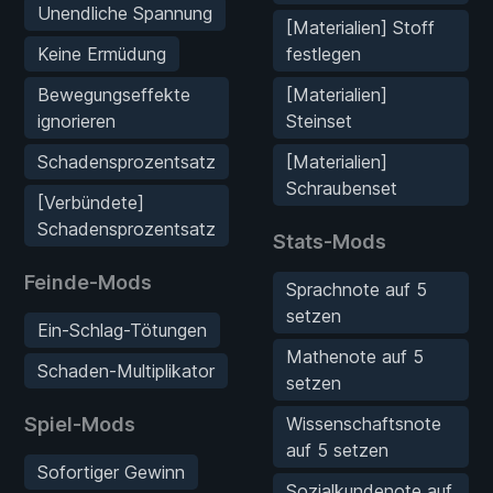
Unendliche Spannung
[Materialien] Stoff
Keine Ermüdung
festlegen
Bewegungseffekte
[Materialien]
ignorieren
Steinset
Schadensprozentsatz
[Materialien]
Schraubenset
[Verbündete]
Schadensprozentsatz
Stats-Mods
Feinde-Mods
Sprachnote auf 5
setzen
Ein-Schlag-Tötungen
Mathenote auf 5
Schaden-Multiplikator
setzen
Spiel-Mods
Wissenschaftsnote
auf 5 setzen
Sofortiger Gewinn
Sozialkundenote auf