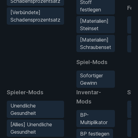
Schadensprozentsatz
Stoff
Fei
festlegen
[Verbündete]
Schadensprozentsatz
[Materialien]
Ei
Steinset
Tö
[Materialien]
Sc
Schraubenset
Mul
Spiel-Mods
Sofortiger
Gewinn
Spieler-Mods
Inventar-
Sta
Mods
Unendliche
Sp
Gesundheit
se
BP-
Multiplikator
[Allies] Unendliche
Ma
Gesundheit
se
BP festlegen