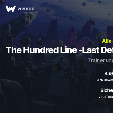
wemod
Alle
The Hundred Line -Last D
Trainer un
4.9
37K Bewer
Siche
VirusTota