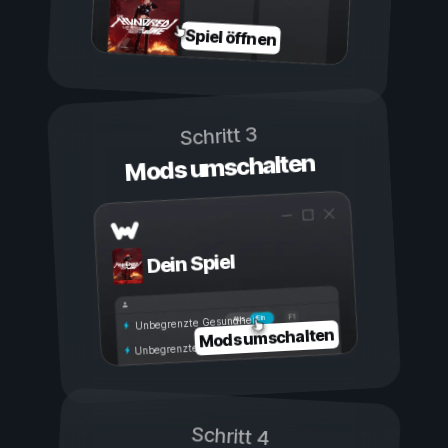
Spiel öffnen
Schritt 3
Mods umschalten
Dein Spiel
Ein
Aus
Unbegrenzte Gesundheit
Mods umschalten
Unbegrenzte Ausdauer
Schritt 4