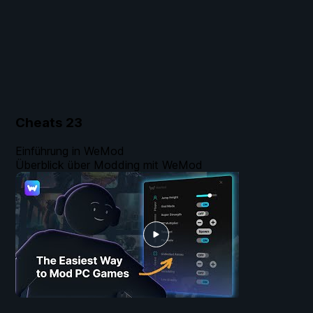
Cheats
23
Einführung in WeMod
Überblick über Modding mit WeMod