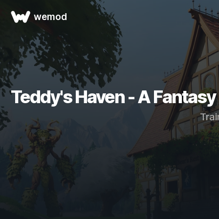
wemod
Teddy's Haven - A Fantasy 
Tra