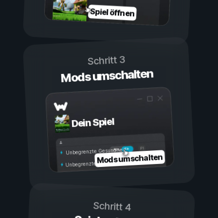
Spiel öffnen
Schritt 3
Mods umschalten
Dein Spiel
Ein
Aus
Unbegrenzte Gesundheit
Mods umschalten
Unbegrenzte Ausdauer
Schritt 4