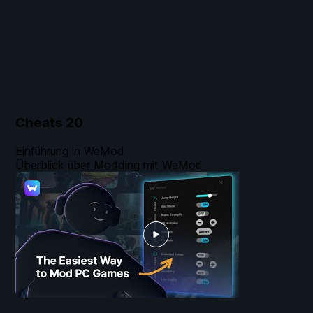
Cheats
20
Einführung in WeMod
Überblick über Modding mit WeMod