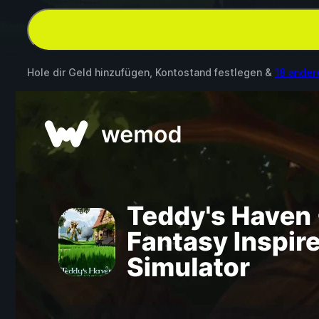
Hole dir Geld hinzufügen, Kontostand festlegen &
18 ande