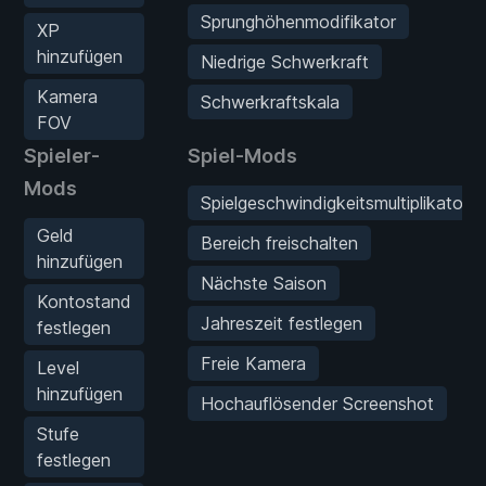
Sprunghöhenmodifikator
XP
hinzufügen
Niedrige Schwerkraft
Kamera
Schwerkraftskala
FOV
Spieler-
Spiel-Mods
Mods
Spielgeschwindigkeitsmultiplikator
Geld
Bereich freischalten
hinzufügen
Nächste Saison
Kontostand
Jahreszeit festlegen
festlegen
Freie Kamera
Level
hinzufügen
Hochauflösender Screenshot
Stufe
festlegen