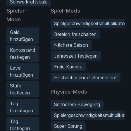
Schwerkraftskala
Spieler-
Spiel-Mods
Mods
Spielgeschwindigkeitsmultiplikator
Geld
Bereich freischalten
hinzufügen
Nächste Saison
Kontostand
Jahreszeit festlegen
festlegen
Freie Kamera
Level
hinzufügen
Hochauflösender Screenshot
Stufe
Physics-Mods
festlegen
Tag
Schnellere Bewegung
hinzufügen
Spielergeschwindigkeitsmultiplikator
Tag
Super Sprung
festlegen