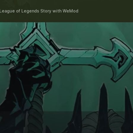
 League of Legends Story
with
WeMod