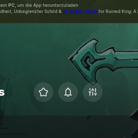
inem
PC
, um die App herunterzuladen
dheit, Unbegrenzter Schild &
25 andere Mods
for
Ruined King: A