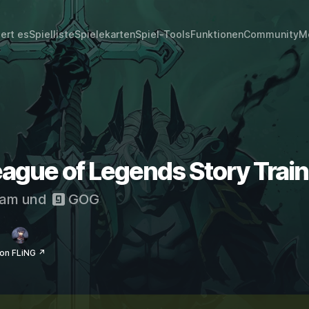
iert es
Spielliste
Spielekarten
Spiel-Tools
Funktionen
Community
M
eague of Legends Story Trai
eam
und
GOG
on FLiNG ↗