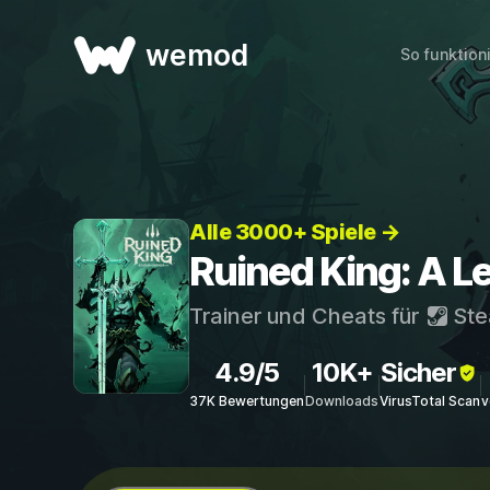
wemod
So funktion
Alle 3000+ Spiele →
Ruined King: A L
Trainer und Cheats für
St
4.9/5
10K+
Sicher
37K Bewertungen
Downloads
VirusTotal Scan
v