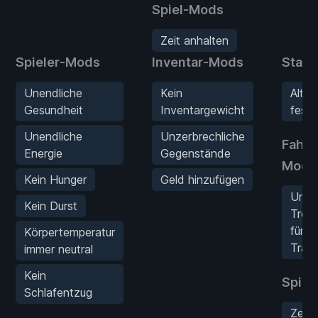
Spiel-Mods
Zeit anhalten
Spieler-Mods
Inventar-Mods
Stat
Unendliche
Kein
Alter
Gesundheit
Inventargewicht
festl
Unendliche
Unzerbrechliche
Fahrz
Energie
Gegenstände
Mods
Kein Hunger
Geld hinzufügen
Unen
Kein Durst
Treib
für
Körpertemperatur
Trak
immer neutral
Kein
Spiel
Schlafentzug
Zeit