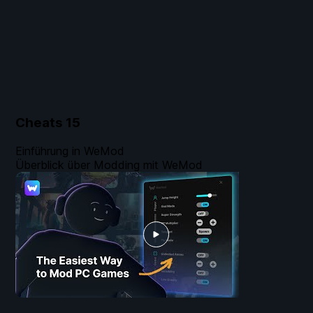
Cheats
15
Einführung in WeMod
Überblick über Modding mit WeMod