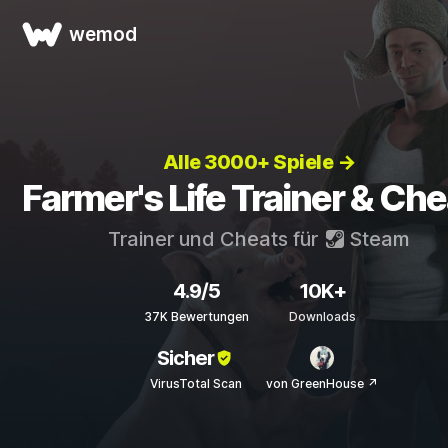
wemod
Alle 3000+ Spiele →
Farmer's Life Trainer & Ch
Trainer und Cheats für
Steam
4.9/5
10K+
37K Bewertungen
Downloads
Sicher
VirusTotal Scan
von GreenHouse ↗