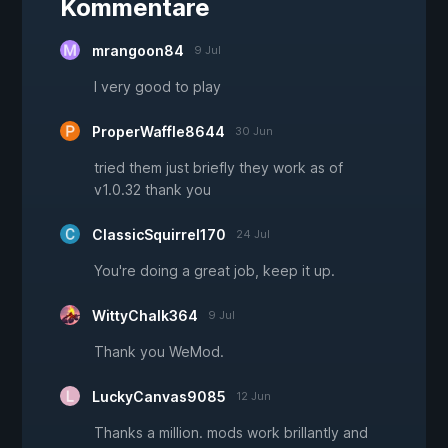
Kommentare
mrangoon84
9 Jul
I very good to play
ProperWaffle8644
30 Jun
tried them just briefly they work as of
v1.0.32 thank you
ClassicSquirrel170
24 Jul
You're doing a great job, keep it up.
WittyChalk364
9 Jul
Thank you WeMod.
LuckyCanvas9085
12 Jun
Thanks a million. mods work brillantly and