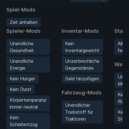
Spiel-Mods
Zeit anhalten
Spieler-Mods
Inventar-Mods
Stat
Unendliche
Kein
Alter
Gesundheit
Inventargewicht
festl
Unendliche
Unzerbrechliche
Waff
Energie
Gegenstände
Unbe
Kein Hunger
Geld hinzufügen
Muni
Kein Durst
Fahrzeug-Mods
Kein
Körpertemperatur
Rück
Unendlicher
immer neutral
Treibstoff für
Kein
Kein
Traktoren
Stre
Schlafentzug