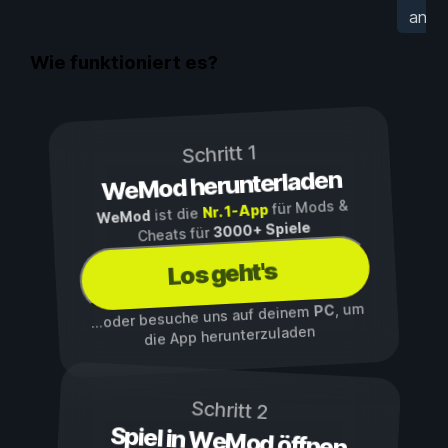
anha
Wie funktioniert es?
Schritt 1
WeMod herunterladen
für Mods &
Nr. 1-App
ist die
WeMod
3000+ Spiele
Cheats für
Los geht's
, um
PC
...oder besuche uns auf deinem
die App herunterzuladen
Schritt 2
Spiel in WeMod öffnen