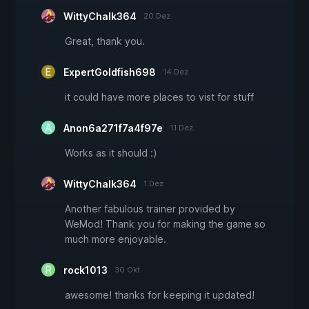
WittyChalk364
20 Dez
Great, thank you.
ExpertGoldfish698
14 Dez
it could have more places to vist for stuff
Anon6a271f7a4f97e
11 Dez
Works as it should :)
WittyChalk364
1 Dez
Another fabulous trainer provided by
WeMod! Thank you for making the game so
much more enjoyable.
rock1013
30 Okt
awesome! thanks for keeping it updated!