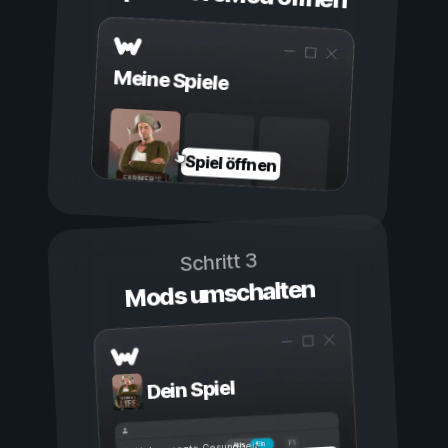
Meine Spiele
Spiel öffnen
Schritt 3
Mods umschalten
Dein Spiel
Ein
Aus