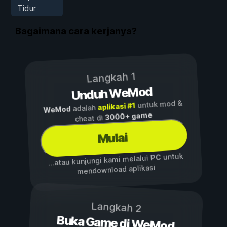
Tidur
Bagaimana cara kerjanya?
Langkah 1
Unduh WeMod
untuk mod &
aplikasi #1
adalah
WeMod
3000+ game
cheat di
Mulai
untuk
PC
...atau kunjungi kami melalui
mendownload aplikasi
Langkah 2
Buka Game di WeMod