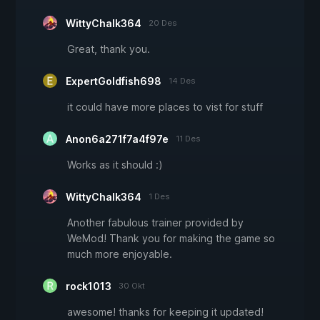
WittyChalk364
20 Des
Great, thank you.
ExpertGoldfish698
14 Des
it could have more places to vist for stuff
Anon6a271f7a4f97e
11 Des
Works as it should :)
WittyChalk364
1 Des
Another fabulous trainer provided by
WeMod! Thank you for making the game so
much more enjoyable.
rock1013
30 Okt
awesome! thanks for keeping it updated!