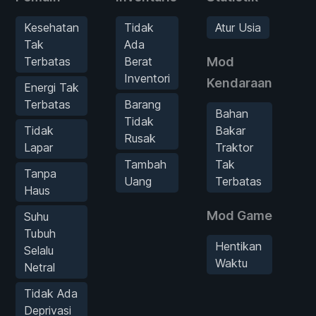
P
T
Kesehatan
Tidak
Atur Usia
Tak
Ada
T
Terbatas
Berat
Mod
G
Inventori
Kendaraan
Energi Tak
T
Terbatas
Barang
P
Bahan
Tidak
Tidak
Bakar
Rusak
Lapar
Traktor
Tambah
Tak
Tanpa
Uang
Terbatas
Haus
Mod Game
Suhu
Tubuh
Hentikan
Selalu
Waktu
Netral
Tidak Ada
Deprivasi