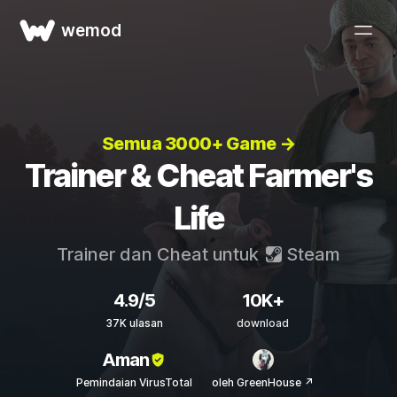
wemod
Semua 3000+ Game →
Trainer & Cheat Farmer's
Life
Trainer dan Cheat untuk
Steam
4.9/5
10K+
37K ulasan
download
Aman
Pemindaian VirusTotal
oleh GreenHouse ↗