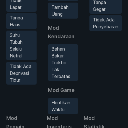
Tidak
Tanpa
Lapar
Tambah
Gegar
Uang
Tanpa
Tidak Ada
Haus
Penyebaran
Mod
Suhu
Kendaraan
Tubuh
Selalu
Bahan
Netral
Bakar
Traktor
Tidak Ada
Tak
Deprivasi
Terbatas
Tidur
Mod Game
Hentikan
Waktu
Mod
Mod
Mod
Mo
Pemain
Inventaris
Statistik