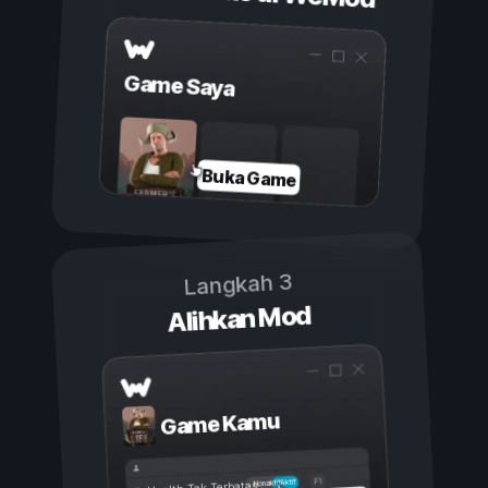
Game Saya
Buka Game
Langkah 3
Alihkan Mod
Game Kamu
Aktif
Nonaktif