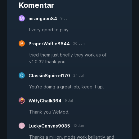
Komentar
mrangoon84
9 Jul
I very good to play
ProperWaffle8644
30 Jun
tried them just briefly they work as of
v1.0.32 thank you
ClassicSquirrel170
24 Jul
You're doing a great job, keep it up.
WittyChalk364
9 Jul
Thank you WeMod.
LuckyCanvas9085
12 Jun
Thanks a million. mods work brillantly and