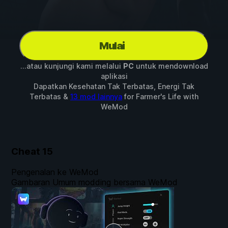
Mulai
...atau kunjungi kami melalui
PC
untuk mendownload
aplikasi
Dapatkan Kesehatan Tak Terbatas, Energi Tak
Terbatas &
13 mod lainnya
for
Farmer's Life
with
WeMod
Cheat
15
Pengenalan ke WeMod
Gambaran Umum modding bersama WeMod