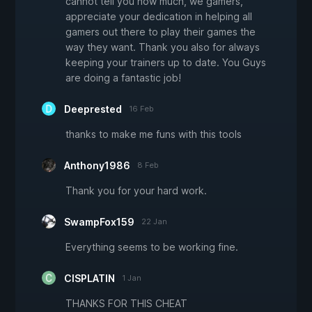
cannot tell you how much, we gamers,
appreciate your dedication in helping all
gamers out there to play their games the
way they want. Thank you also for always
keeping your trainers up to date. You Guys
are doing a fantastic job!
Deeprested
16 Feb
thanks to make me funs with this tools
Anthony1986
8 Feb
Thank you for your hard work.
SwampFox159
22 Jan
Everything seems to be working fine.
CISPLATIN
1 Jan
THANKS FOR THIS CHEAT