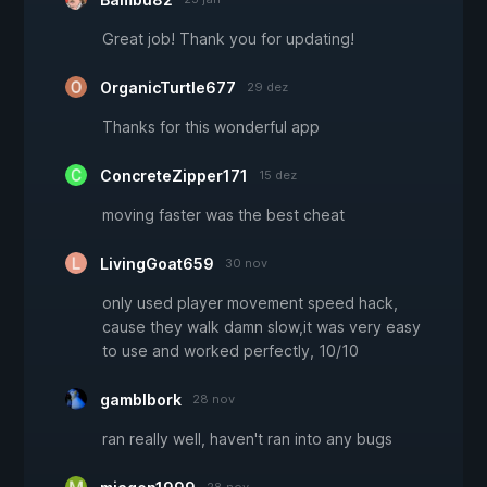
Great job! Thank you for updating!
OrganicTurtle677
29 dez
Thanks for this wonderful app
ConcreteZipper171
15 dez
moving faster was the best cheat
LivingGoat659
30 nov
only used player movement speed hack,
cause they walk damn slow,it was very easy
to use and worked perfectly, 10/10
gamblbork
28 nov
ran really well, haven't ran into any bugs