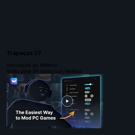
Trapaças
27
Introdução ao WeMod
Visão geral de mods com WeMod