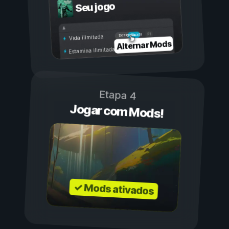
Seu jogo
Ligada
Desligada
Vida ilimitada
Alternar Mods
Estamina ilimitada
Etapa 4
Jogar com Mods!
✓ Mods ativados