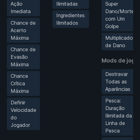
Ação
Ilimitadas
Super
Imediata
Dano/Mortes
Ingredientes
com Um
Chance de
Ilimitados
Golpe
Acerto
Máxima
Multiplicador
de Dano
Chance de
Evasão
Mods de jogo
Máxima
Destravar
Chance
Todas as
Crítica
Aparências
Máxima
Pesca:
Definir
Duração
Velocidade
Ilimitada da
do
Linha de
Jogador
Pesca