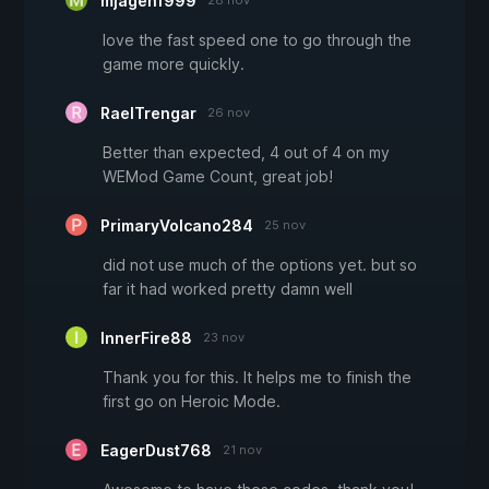
mjagen1999
28 nov
love the fast speed one to go through the
game more quickly.
RaelTrengar
26 nov
Better than expected, 4 out of 4 on my
WEMod Game Count, great job!
PrimaryVolcano284
25 nov
did not use much of the options yet. but so
far it had worked pretty damn well
InnerFire88
23 nov
Thank you for this. It helps me to finish the
first go on Heroic Mode.
EagerDust768
21 nov