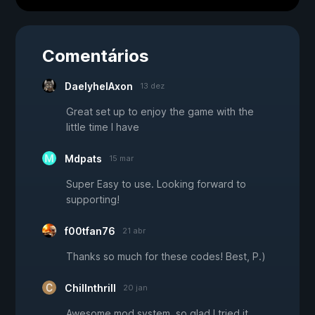
Comentários
DaelyhelAxon
13 dez
Great set up to enjoy the game with the
little time I have
Mdpats
15 mar
Super Easy to use. Looking forward to
supporting!
f00tfan76
21 abr
Thanks so much for these codes! Best, P.)
Chillnthrill
20 jan
Awesome mod system, so glad I tried it.