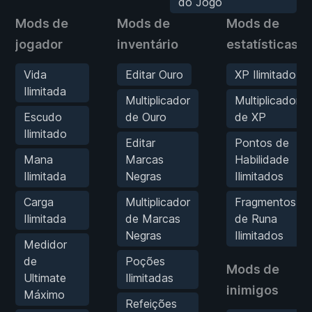
do Jogo
Mods de
Mods de
Mods de
jogador
inventário
estatísticas
Vida
Editar Ouro
XP Ilimitado
Ilimitada
Multiplicador
Multiplicador
Escudo
de Ouro
de XP
Ilimitado
Editar
Pontos de
Mana
Marcas
Habilidade
Ilimitada
Negras
Ilimitados
Carga
Multiplicador
Fragmentos
Ilimitada
de Marcas
de Runa
Negras
Ilimitados
Medidor
de
Poções
Mods de
Ultimate
Ilimitadas
inimigos
Máximo
Refeições