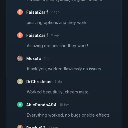
FaisalZarif
7 ago
amazing options and they work
FaisalZarif
6 ago
Amazing options and they work!
Moxxtc
2 jun
thank you, worked flawlessly no issues
DrChristmas
3 abr
Worked beautifully, cheers mate
AblePanda494
19 fev
Everything worked, no bugs or side effects
Bambu82
23 jan