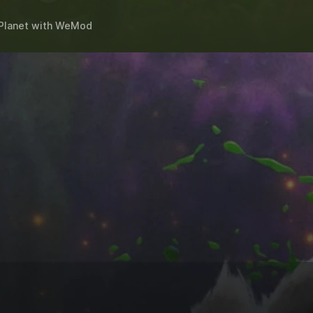
Planet
with
WeMod