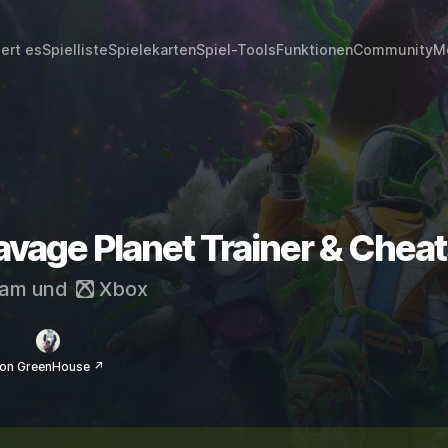
iert es
Spielliste
Spielekarten
Spiel-Tools
Funktionen
Community
M
avage Planet Trainer & Chea
eam
und
Xbox
on GreenHouse ↗