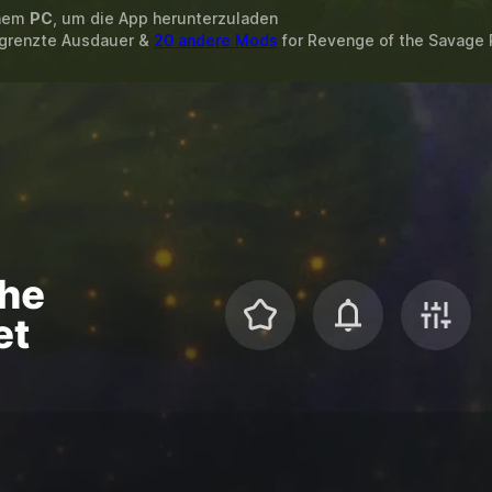
inem
PC
, um die App herunterzuladen
egrenzte Ausdauer &
20 andere Mods
for
Revenge of the Savage 