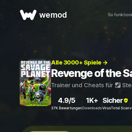
wemod
So funktion
Alle 3000+ Spiele →
Revenge of the S
Trainer und Cheats für
St
4.9/5
1K+
Sicher
37K Bewertungen
Downloads
VirusTotal Scan
v