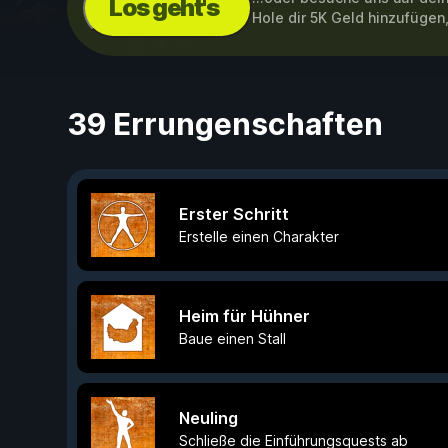
Los geht's
Hole dir 5K Geld hinzufüge
39 Errungenschaften
Erster Schritt
Erstelle einen Charakter
Heim für Hühner
Baue einen Stall
Neuling
Schließe die Einführungsquests ab