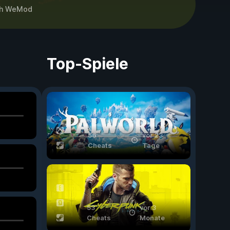
th
WeMod
Top-Spiele
56
vor 23
Cheats
Tage
53
vor 3
Cheats
Monate