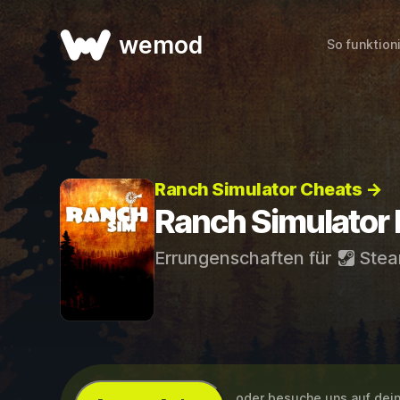
wemod
So funktion
Ranch Simulator Cheats →
Ranch Simulator
Errungenschaften für
Ste
...oder besuche uns auf de