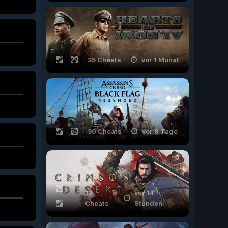
35 Cheats
vor 1 Monat
30 Cheats
vor 8 Tage
12
vor 14
Cheats
Stunden