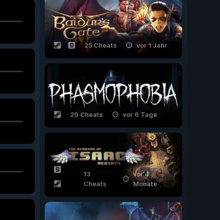
25 Cheats
vor 1 Jahr
20 Cheats
vor 6 Tage
13
vor 4
Cheats
Monate