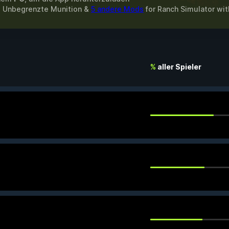
n, Unbegrenzte Munition &
5 andere Mods
for
Ranch Simulator
wi
%
aller Spieler