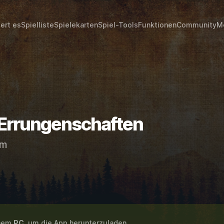
iert es
Spielliste
Spielekarten
Spiel-Tools
Funktionen
Community
M
 Errungenschaften
am
inem
PC
, um die App herunterzuladen