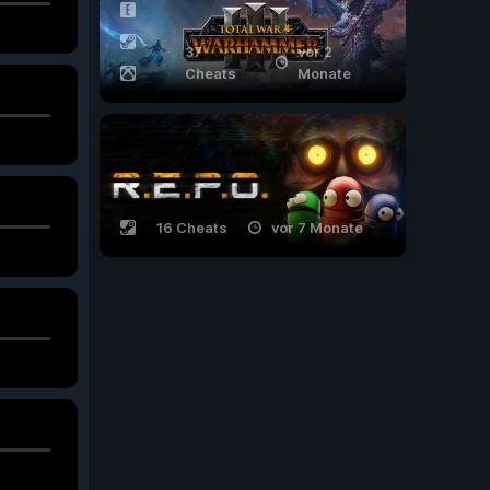
37
vor 2
Cheats
Monate
16 Cheats
vor 7 Monate