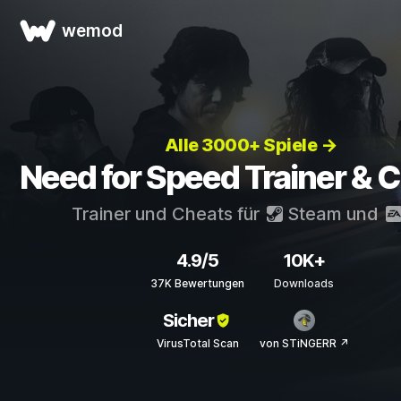
wemod
Alle 3000+ Spiele →
Need for Speed Trainer & 
Trainer und Cheats für
Steam
und
4.9/5
10K+
37K Bewertungen
Downloads
Sicher
VirusTotal Scan
von STiNGERR ↗