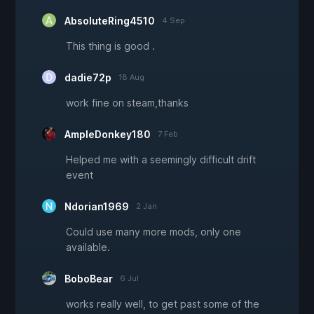
AbsoluteRing4510
4 Sep
This thing is good .
dadie72p
18 Aug
work fine on steam,thanks
AmpleDonkey180
7 Feb
Helped me with a seemingly difficult drift
event
Ndorian1969
2 Jan
Could use many more mods, only one
available.
BoboBear
6 Jul
works really well, to get past some of the