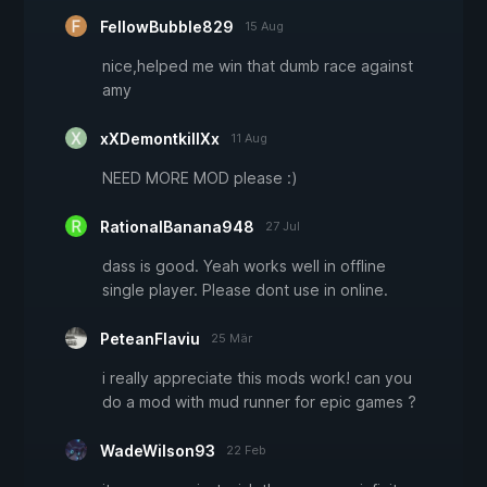
FellowBubble829
15 Aug
nice,helped me win that dumb race against
amy
xXDemontkillXx
11 Aug
NEED MORE MOD please :)
RationalBanana948
27 Jul
dass is good. Yeah works well in offline
single player. Please dont use in online.
PeteanFlaviu
25 Mär
i really appreciate this mods work! can you
do a mod with mud runner for epic games ?
WadeWilson93
22 Feb