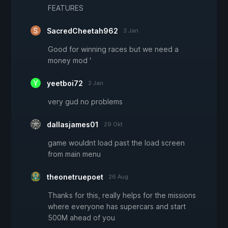
FEATURES
SacredCheetah962
3 Jan
Good for winning races but we need a
money mod '
yeetboi72
2 Jan
very gud no problems
dallasjames01
29 Okt
game wouldnt load past the load screen
from main menu
theonetruepoet
26 Aug
Thanks for this, really helps for the missions
where everyone has supercars and start
500M ahead of you