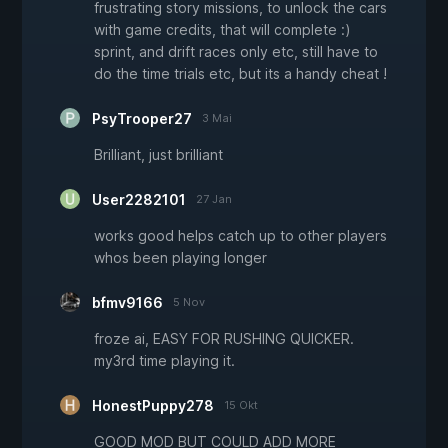
frustrating story missions, to unlock the cars
with game credits, that will complete :)
sprint, and drift races only etc, still have to
do the time trials etc, but its a handy cheat !
PsyTrooper27
3 Mai
Brilliant, just brilliant
User2282101
27 Jan
works good helps catch up to other players
whos been playing longer
bfmv9166
5 Nov
froze ai, EASY FOR RUSHING QUICKER.
my3rd time playing it.
HonestPuppy278
15 Okt
GOOD MOD BUT COULD ADD MORE