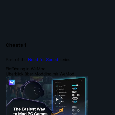
Cheats
1
Part of the
Need for Speed
series
Einführung in WeMod
Überblick über Modding mit WeMod