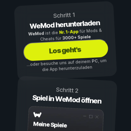
Schritt 1
WeMod herunterladen
für Mods &
Nr. 1-App
ist die
WeMod
3000+ Spiele
Cheats für
Los geht's
, um
PC
...oder besuche uns auf deinem
die App herunterzuladen
Schritt 2
Spiel in WeMod öffnen
Meine Spiele