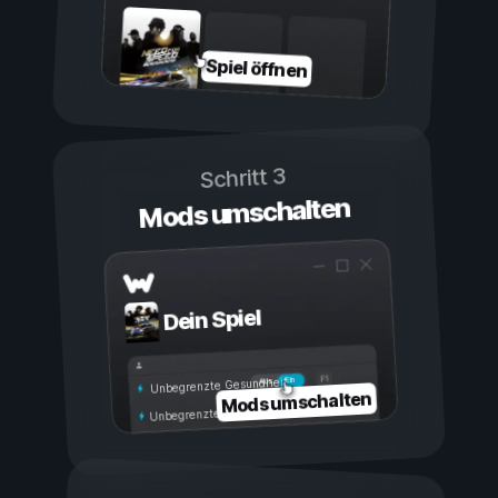
Spiel öffnen
Schritt 3
Mods umschalten
Dein Spiel
Ein
Aus
Unbegrenzte Gesundheit
Mods umschalten
Unbegrenzte Ausdauer