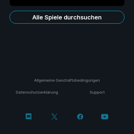
Alle Spiele durchsuchen
Allgemeine Geschäftsbedingungen
Datenschutzerklärung
Support