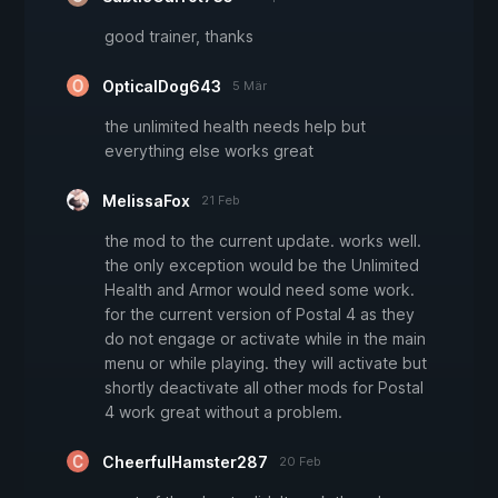
good trainer, thanks
OpticalDog643
5 Mär
the unlimited health needs help but
everything else works great
MelissaFox
21 Feb
the mod to the current update. works well.
the only exception would be the Unlimited
Health and Armor would need some work.
for the current version of Postal 4 as they
do not engage or activate while in the main
menu or while playing. they will activate but
shortly deactivate all other mods for Postal
4 work great without a problem.
CheerfulHamster287
20 Feb