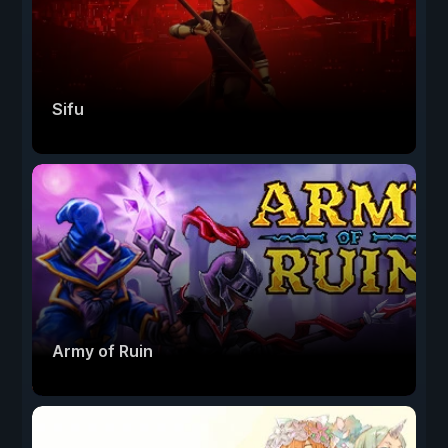
Sifu
Army of Ruin