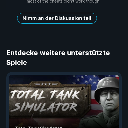
most of the cheats didn't work though
Nimm an der Diskussion teil
Entdecke weitere unterstützte
Spiele