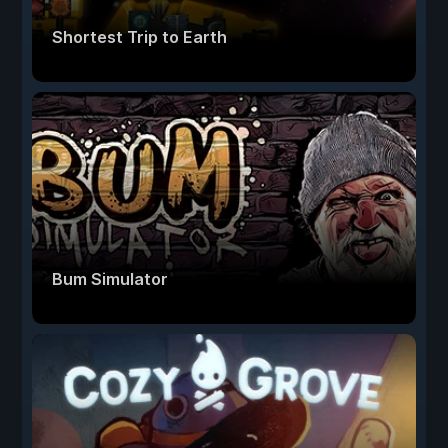
Shortest Trip to Earth
Bum Simulator