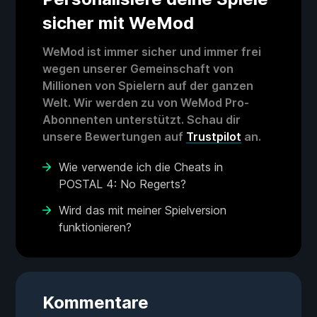
sicher mit WeMod
WeMod ist immer sicher und immer frei
wegen unserer Gemeinschaft von
Millionen von Spielern auf der ganzen
Welt. Wir werden zu von WeMod Pro-
Abonnenten unterstützt. Schau dir
unsere Bewertungen auf
Trustpilot
an.
Wie verwende ich die Cheats in
POSTAL 4: No Regerts?
Wird das mit meiner Spielversion
funktionieren?
Kommentare