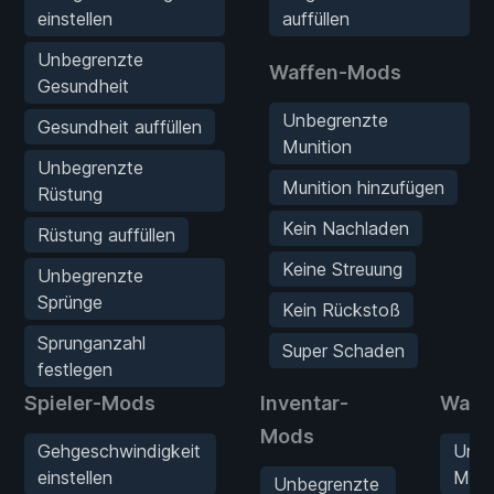
einstellen
auffüllen
Unbegrenzte
Waffen-Mods
Gesundheit
Unbegrenzte
Gesundheit auffüllen
Munition
Unbegrenzte
Munition hinzufügen
Rüstung
Kein Nachladen
Rüstung auffüllen
Keine Streuung
Unbegrenzte
Sprünge
Kein Rückstoß
Sprunganzahl
Super Schaden
festlegen
Spieler-Mods
Inventar-
Waff
Mods
Gehgeschwindigkeit
Unbe
einstellen
Muni
Unbegrenzte