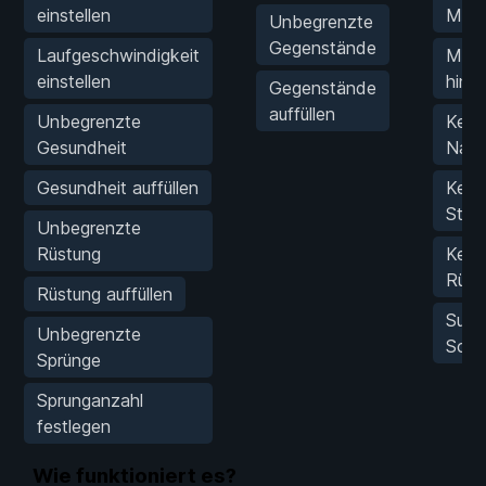
einstellen
Muni
Unbegrenzte
Gegenstände
Laufgeschwindigkeit
Muni
einstellen
hinz
Gegenstände
auffüllen
Unbegrenzte
Kein
Gesundheit
Nach
Gesundheit auffüllen
Kein
Stre
Unbegrenzte
Rüstung
Kein
Rück
Rüstung auffüllen
Supe
Unbegrenzte
Sch
Sprünge
Sprunganzahl
festlegen
Wie funktioniert es?