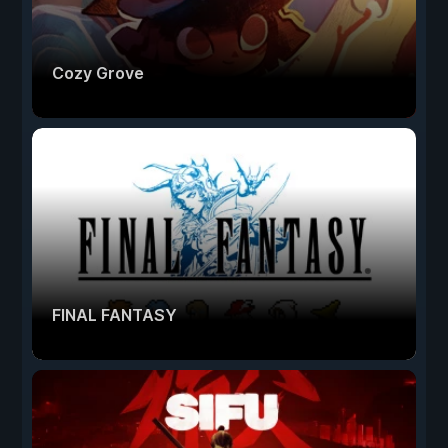
Cozy Grove
FINAL FANTASY