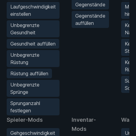
Gegenstände
Laufgeschwindigkeit
Muni
einstellen
hinz
Gegenstände
auffüllen
Unbegrenzte
Kein
Gesundheit
Nach
Gesundheit auffüllen
Kein
Stre
Unbegrenzte
Rüstung
Kein
Rück
Rüstung auffüllen
Supe
Unbegrenzte
Sch
Sprünge
Sprunganzahl
festlegen
Spieler-Mods
Inventar-
Waff
Mods
Gehgeschwindigkeit
Unbe