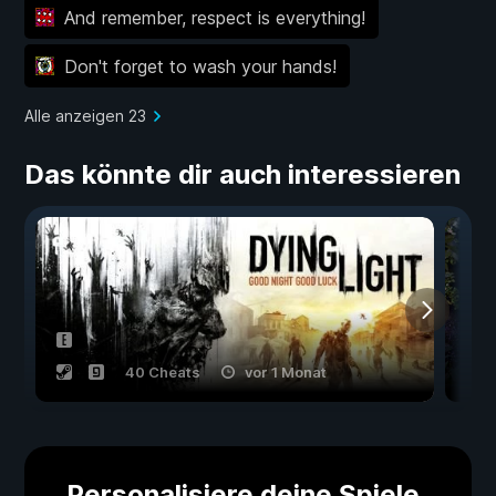
And remember, respect is everything!
Don't forget to wash your hands!
Alle anzeigen 23
Das könnte dir auch interessieren
40 Cheats
vor 1 Monat
Personalisiere deine Spiele