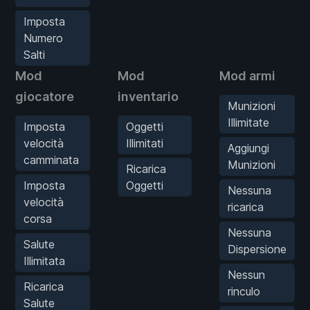
Imposta
Numero
Salti
Mod
Mod
Mod armi
giocatore
inventario
Munizioni
Illimitate
Imposta
Oggetti
velocità
Illimitati
Aggiungi
camminata
Munizioni
Ricarica
Imposta
Oggetti
Nessuna
velocità
ricarica
corsa
Nessuna
Salute
Dispersione
Illimitata
Nessun
Ricarica
rinculo
Salute