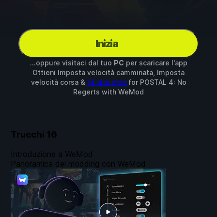
Inizia
...oppure visitaci dal tuo
PC
per scaricare l'app
Ottieni Imposta velocità camminata, Imposta
velocità corsa &
14 altri mod
for
POSTAL 4: No
Regerts
with
WeMod
Trucchi
16
Introduzione a WeMod
Panoramica del modding con WeMod