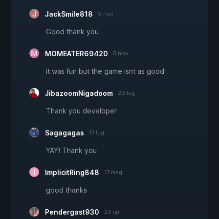
JackSmile818
9 nov
Good thank you
MOMEATER69420
5 nov
it was fun but the game isnt as good
JibazoomNigadoom
20 lug
Thank you developer
Sagagagas
17 lug
YAY! Thank you
ImplicitRing848
17 mag
good thanks
Pendergast930
23 apr