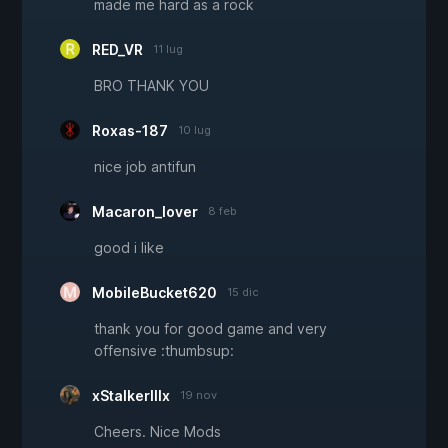
made me hard as a rock
RED_VR
11 lug
BRO THANK YOU
Roxas-187
10 lug
nice job antifun
Macaron_lover
8 feb
good i like
MobileBucket620
15 dic
thank you for good game and very
offensive :thumbsup:
xStalkerIIIx
19 nov
Cheers. Nice Mods