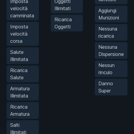
Imposta
Oggetti
velocità
Illimitati
Aggiungi
camminata
Munizioni
Ricarica
Imposta
Oggetti
Nessuna
velocità
ricarica
corsa
Nessuna
Salute
Dispersione
Illimitata
Nessun
Ricarica
rinculo
Salute
Danno
Armatura
Super
Illimitata
Ricarica
Armatura
Salti
Illimitati