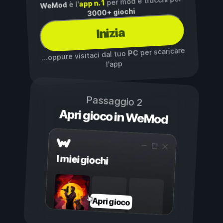
per mod e trucchi per
app n. 1
è l'
WeMod
3000+ giochi
Inizia
per scaricare
PC
...oppure visitaci dal tuo
l'app
Passaggio 2
Apri gioco in WeMod
I miei giochi
Apri gioco