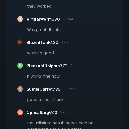
they worked
VirtualWorm630
27 mar
Was great. thanks.
BlazedTank420
2 set
working good
PleasantDolphin773
2 ago
It works fine now
SubtleCarrot735
20 apr
good trainer, thanks
OpticalDog643
5 mar
the unlimited health needs help but