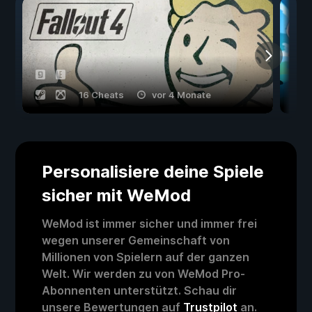
16 Cheats
vor 4 Monate
Personalisiere deine Spiele
sicher mit WeMod
WeMod ist immer sicher und immer frei
wegen unserer Gemeinschaft von
Millionen von Spielern auf der ganzen
Welt. Wir werden zu von WeMod Pro-
Abonnenten unterstützt. Schau dir
unsere Bewertungen auf
Trustpilot
an.