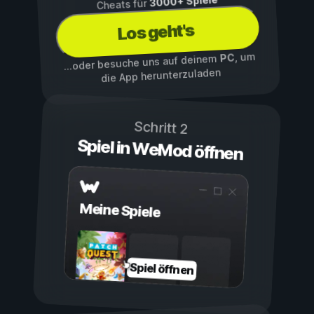
3000+ Spiele
Cheats für
Los geht's
, um
PC
...oder besuche uns auf deinem
die App herunterzuladen
Schritt 2
Spiel in WeMod öffnen
Meine Spiele
Spiel öffnen