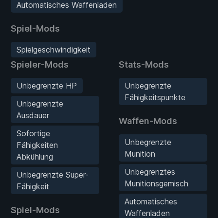
Automatisches Waffenladen
Spiel-Mods
Spielgeschwindigkeit
Spieler-Mods
Stats-Mods
Unbegrenzte HP
Unbegrenzte
Fähigkeitspunkte
Unbegrenzte
Ausdauer
Waffen-Mods
Sofortige
Unbegrenzte
Fähigkeiten
Munition
Abkühlung
Unbegrenztes
Unbegrenzte Super-
Munitionsgemisch
Fähigkeit
Automatisches
Spiel-Mods
Waffenladen