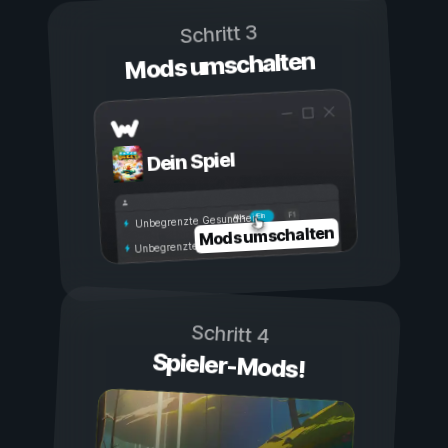
Schritt 3
Mods umschalten
Dein Spiel
Ein
Aus
Unbegrenzte Gesundheit
Mods umschalten
Unbegrenzte Ausdauer
Schritt 4
Spieler-Mods!