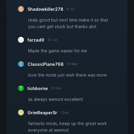
Shadowkiller278
8 Jul
realy good but next time make it so that
you cant get stuck but thanks alot
farzad9
12 Jun
Made the game easier for me
ClassicPlane768
19 Mär
love the mods just wish there was more
tichborne
21 Feb
as always wemod excellent
GrimReaperSr
1 Dez
fantastic mods, keep up the great work
everyone at wemod