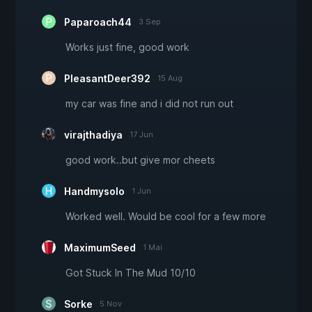
Paparoach44
3 Sep
Works just fine, good work
PleasantDeer392
15 Aug
my car was fine and i did not run out
virajthadiya
17 Jun
good work..but give mor cheets
Handmysolo
1 Jun
Worked well. Would be cool for a few more
MaximumSeed
1 Mai
Got Stuck In The Mud 10/10
Sorke
5 Nov