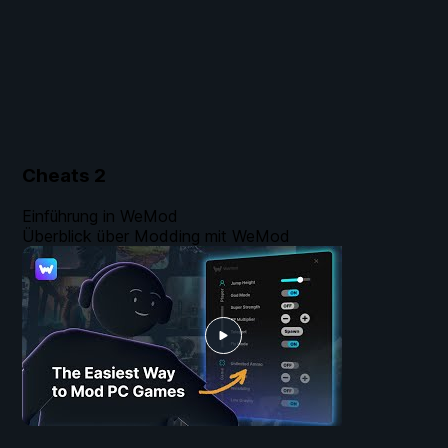
Cheats
2
Einführung in WeMod
Überblick über Modding mit WeMod