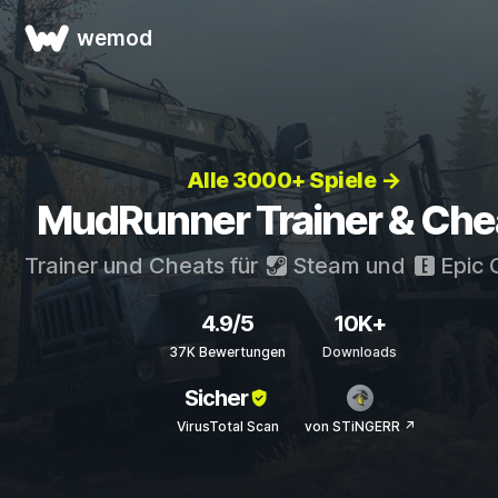
wemod
Alle 3000+ Spiele →
MudRunner Trainer & Che
Trainer und Cheats für
Steam
und
Epic
4.9/5
10K+
37K Bewertungen
Downloads
Sicher
VirusTotal Scan
von STiNGERR ↗