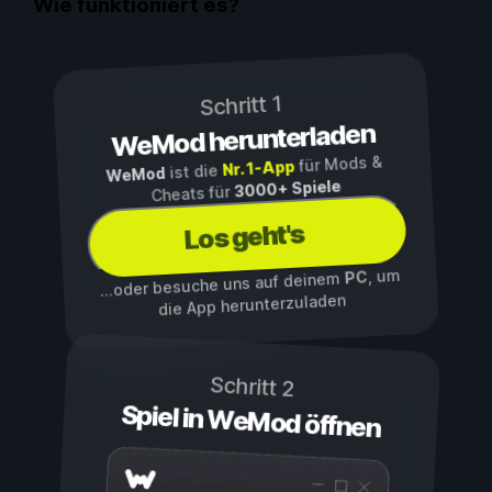
Wie funktioniert es?
Schritt 1
WeMod herunterladen
für Mods &
Nr. 1-App
ist die
WeMod
3000+ Spiele
Cheats für
Los geht's
, um
PC
...oder besuche uns auf deinem
die App herunterzuladen
Schritt 2
Spiel in WeMod öffnen