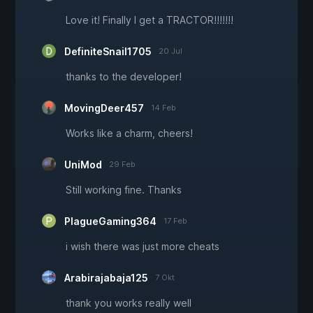
Love it! Finally I get a TRACTOR!!!!!!!
DefiniteSnail1705
20 Jul
thanks to the developer!
MovingDeer457
14 Feb
Works like a charm, cheers!
UniMod
29 Feb
Still working fine. Thanks
PlagueGaming364
17 Feb
i wish there was just more cheats
Arabirajabaja125
7 Okt
thank you works really well