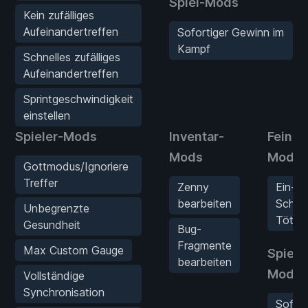
Spiel-Mods
Kein zufälliges
Aufeinandertreffen
Sofortiger Gewinn im
Kampf
Schnelles zufälliges
Aufeinandertreffen
Sprintgeschwindigkeit
einstellen
Spieler-Mods
Inventar-
Feinde
Mods
Mods
Gottmodus/Ignoriere
Treffer
Zenny
Ein-
bearbeiten
Schla
Unbegrenzte
Tötun
Gesundheit
Bug-
Fragmente
Max Custom Gauge
Spiel-
bearbeiten
Mods
Vollständige
Synchronisation
Sofort