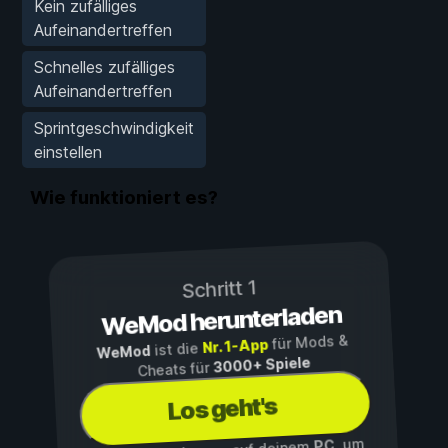
Kein zufälliges
Aufeinandertreffen
Schnelles zufälliges
Aufeinandertreffen
Sprintgeschwindigkeit
einstellen
Wie funktioniert es?
Schritt 1
WeMod herunterladen
für Mods &
Nr. 1-App
ist die
WeMod
3000+ Spiele
Cheats für
Los geht's
, um
PC