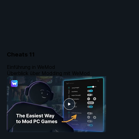
Cheats
11
Einführung in WeMod
Überblick über Modding mit WeMod