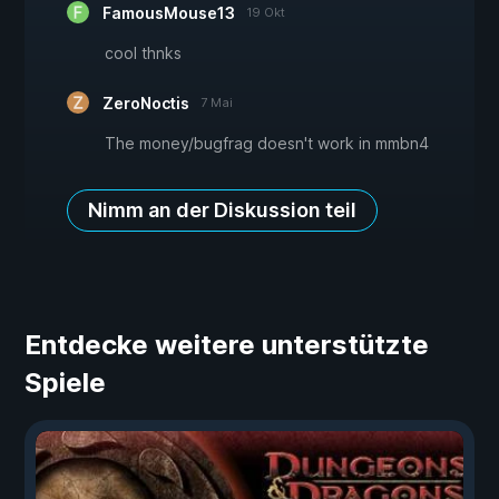
FamousMouse13
19 Okt
cool thnks
ZeroNoctis
7 Mai
The money/bugfrag doesn't work in mmbn4
Nimm an der Diskussion teil
Entdecke weitere unterstützte
Spiele