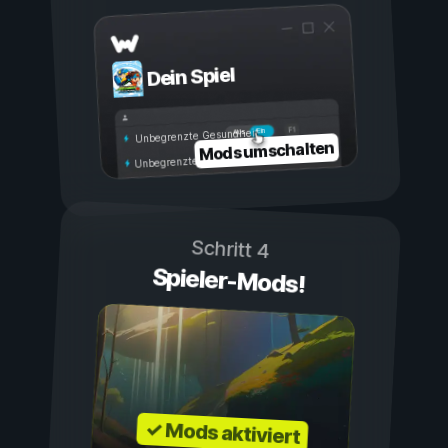
Dein Spiel
Ein
Aus
Unbegrenzte Gesundheit
Mods umschalten
Unbegrenzte Ausdauer
Schritt 4
Spieler-Mods!
✓ Mods aktiviert