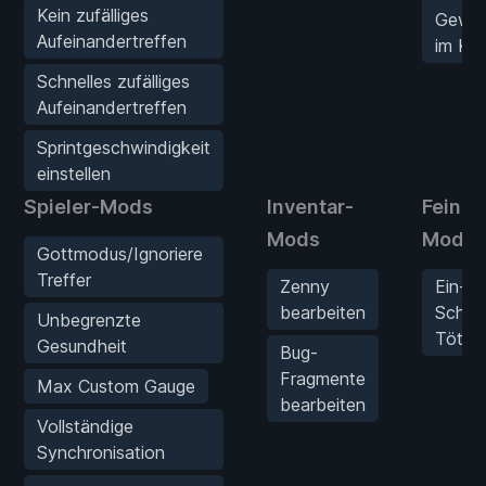
Kein zufälliges
Gewin
Aufeinandertreffen
im Ka
Schnelles zufälliges
Aufeinandertreffen
Sprintgeschwindigkeit
einstellen
Spieler-Mods
Inventar-
Feinde
Mods
Mods
Gottmodus/Ignoriere
Treffer
Zenny
Ein-
bearbeiten
Schla
Unbegrenzte
Tötun
Gesundheit
Bug-
Fragmente
Max Custom Gauge
bearbeiten
Vollständige
Synchronisation