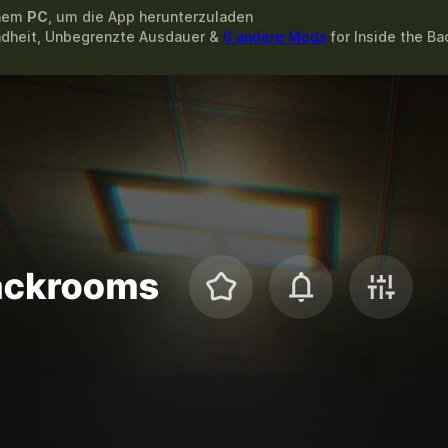
inem
PC
, um die App herunterzuladen
ndheit, Unbegrenzte Ausdauer &
6 andere Mods
for
Inside the B