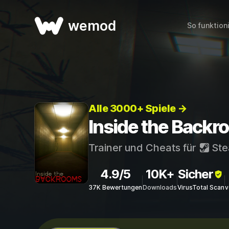
wemod
So funktion
Alle 3000+ Spiele →
Inside the Backr
Trainer und Cheats für
St
4.9/5
10K+
Sicher
37K Bewertungen
Downloads
VirusTotal Scan
v