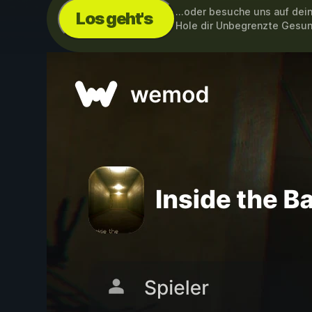
...oder besuche uns auf de
Los geht's
Hole dir Unbegrenzte Gesu