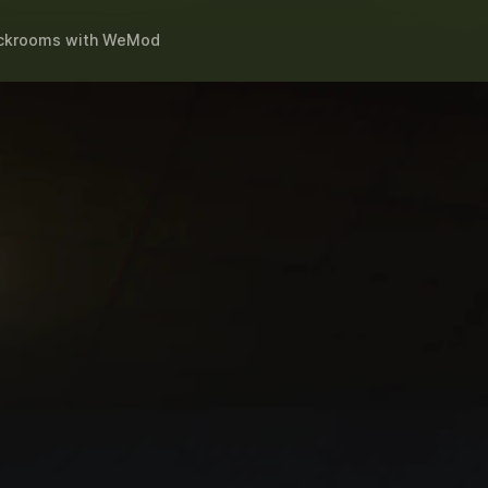
ackrooms
with
WeMod