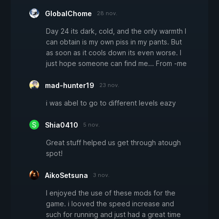
GlobalChome
28 nov.
Day 24 its dark, cold, and the only warmth I
can obtain is my own piss in my pants. But
as soon as it cools down its even worse. I
just hope someone can find me... From -me
mad-hunter19
23 nov.
i was abel to go to different levels eazy
Shia0410
5 nov.
Great stuff helped us get through atough
spot!
AikoSetsuna
3 nov.
I enjoyed the use of these mods for the
game. i looved the speed increase and
such for running and just had a great time