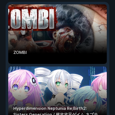
ZOMBI
Hyperdimension Neptunia Re;Birth2:
Sisters Generation / 超次次元ゲイム ネプテ