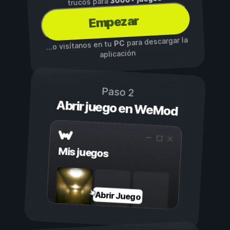
trucos para
Empezar
para descargar la
PC
...o visítanos en tu
aplicación
Paso 2
Abrir juego en WeMod
Mis juegos
Abrir Juego