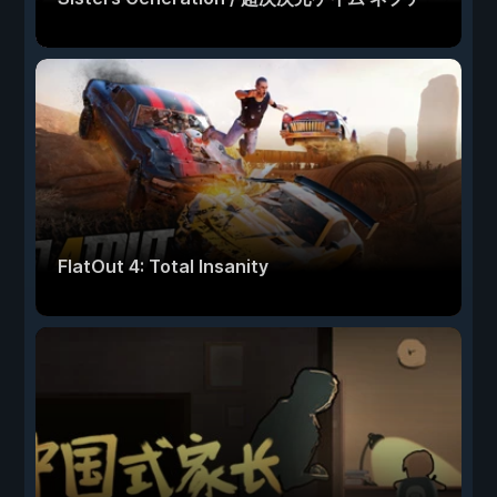
ューヌRe;Birth2
FlatOut 4: Total Insanity