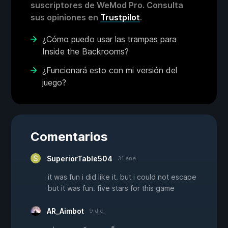
suscriptores de WeMod Pro. Consulta
sus opiniones en
Trustpilot
.
¿Cómo puedo usar las trampas para
Inside the Backrooms?
¿Funcionará esto con mi versión del
juego?
Comentarios
SuperiorTable504
31 ene.
it was fun i did like it. but i could not escape
but it was fun. five stars for this game
AR_Aimbot
9 dic.