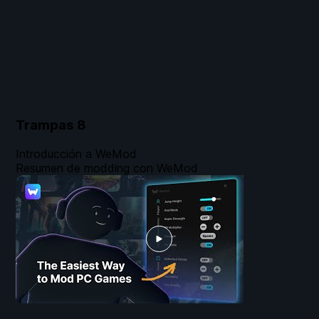
Trampas
8
Introducción a WeMod
Resumen de modding con WeMod