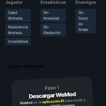
Jugador
Estadísticas
Enemigos
Salud
Sin
Sin
Ilimitada
Ansiedad
Susto
de
Resistencia
Sin
Smiler
ilimitada
Radiación
Invisibilidad
¿Cómo funciona?
Paso 1
Descargar WeMod
para mods y
aplicación #1
es la
WeMod
3000+ juegos