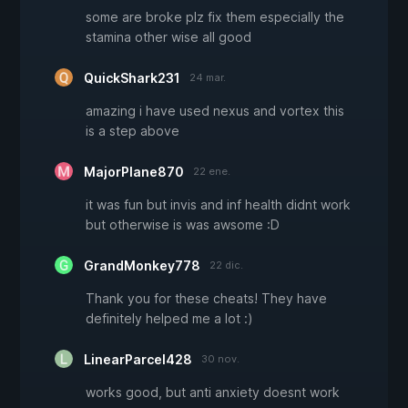
some are broke plz fix them especially the
stamina other wise all good
QuickShark231
24 mar.
amazing i have used nexus and vortex this
is a step above
MajorPlane870
22 ene.
it was fun but invis and inf health didnt work
but otherwise is was awsome :D
GrandMonkey778
22 dic.
Thank you for these cheats! They have
definitely helped me a lot :)
LinearParcel428
30 nov.
works good, but anti anxiety doesnt work