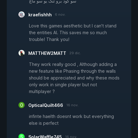
سو گود برو تنک یو سو ماچ
kraefishhh
6 nov.
Love this games aesthetic but I can't stand
the entities AI. This saves me so much
trouble! Thank you!
MATTHEW2MATT
29 dic.
They work really good , Although adding a
new feature like Phasing through the walls
should be appreciated and why these mods
only work in single player but not
multiplayer ?
OpticalQuilt466
16 nov.
infinte haelth doesnt work but everything
else is perfect
SolarWaffle745
16 nov.