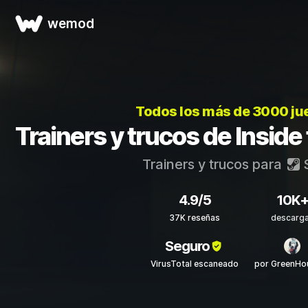
wemod
Todos los más de 3000 j
Trainers y trucos de Insid
Trainers y trucos para
4.9/5
10K
37K reseñas
descarg
Seguro
VirusTotal escaneado
por GreenHo