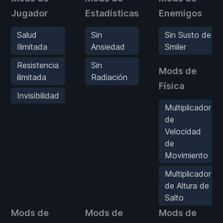
Jugador
Estadísticas
Enemigos
Salud
Sin
Sin Susto de
Ilimitada
Ansiedad
Smiler
Resistencia
Sin
Mods de
ilimitada
Radiación
Física
Invisibilidad
Multiplicador
de
Velocidad
de
Movimiento
Multiplicador
de Altura de
Salto
Mods de
Mods de
Mods de