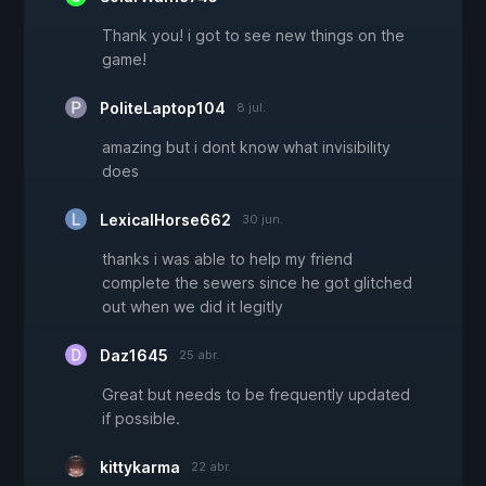
Thank you! i got to see new things on the
game!
PoliteLaptop104
8 jul.
amazing but i dont know what invisibility
does
LexicalHorse662
30 jun.
thanks i was able to help my friend
complete the sewers since he got glitched
out when we did it legitly
Daz1645
25 abr.
Great but needs to be frequently updated
if possible.
kittykarma
22 abr.