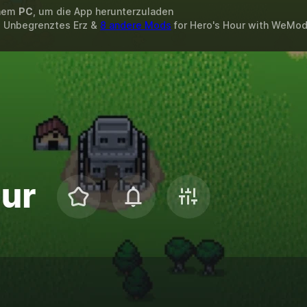
inem
PC
, um die App herunterzuladen
, Unbegrenztes Erz &
8 andere Mods
for
Hero's Hour
with
WeMo