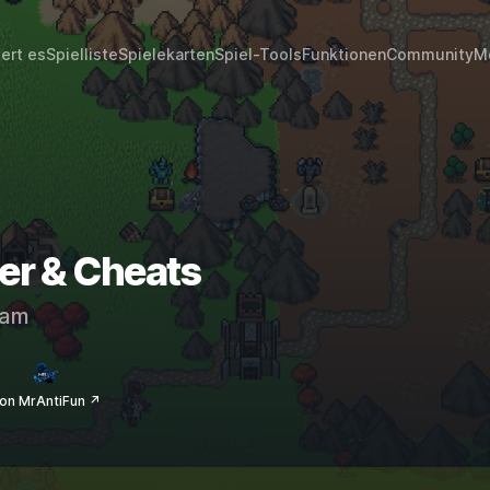
iert es
Spielliste
Spielekarten
Spiel-Tools
Funktionen
Community
M
ner & Cheats
eam
on MrAntiFun ↗