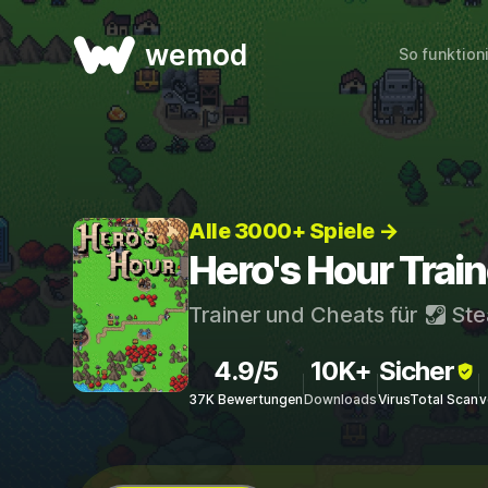
wemod
So funktion
Alle 3000+ Spiele →
Hero's Hour Trai
Trainer und Cheats für
St
4.9/5
10K+
Sicher
37K Bewertungen
Downloads
VirusTotal Scan
v