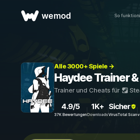
wemod
So funktion
Alle 3000+ Spiele →
Haydee Trainer &
Trainer und Cheats für
St
4.9/5
1K+
Sicher
37K Bewertungen
Downloads
VirusTotal Scan
v