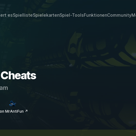
iert es
Spielliste
Spielekarten
Spiel-Tools
Funktionen
Community
M
 Cheats
eam
on MrAntiFun ↗