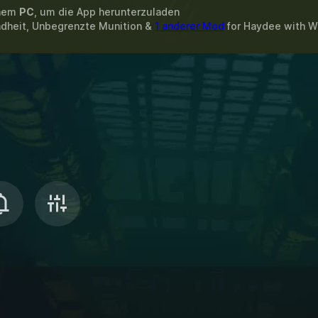
inem
PC
, um die App herunterzuladen
dheit, Unbegrenzte Munition &
1 anderer Mod
for
Haydee
with
W