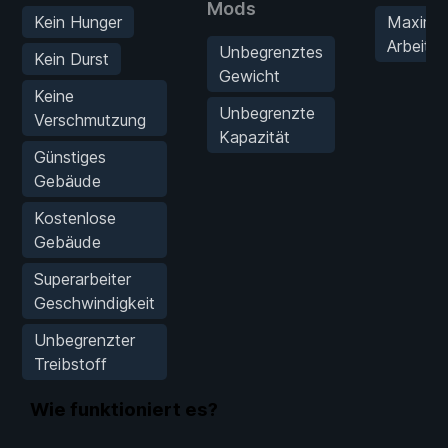
Mods
Kein Hunger
Maxima
Arbeiter
Unbegrenztes
Kein Durst
Gewicht
Keine
Unbegrenzte
Verschmutzung
Kapazität
Günstiges
Gebäude
Kostenlose
Gebäude
Superarbeiter
Geschwindigkeit
Unbegrenzter
Treibstoff
Wie funktioniert es?