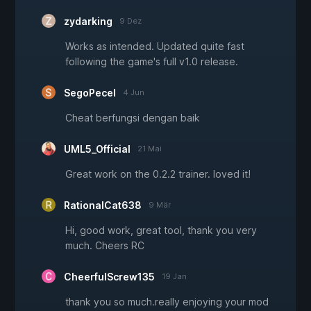
zydarking
9 Dez
Works as intended. Updated quite fast
following the game's full v1.0 release.
SegoPecel
4 Jun
Cheat berfungsi dengan baik
UML5_Official
21 Mai
Great work on the 0.2.2 trainer. loved it!
RationalCat638
9 Mär
Hi, good work, great tool, thank you very
much. Cheers RC
CheerfulScrew135
19 Jan
thank you so much.really enjoying your mod