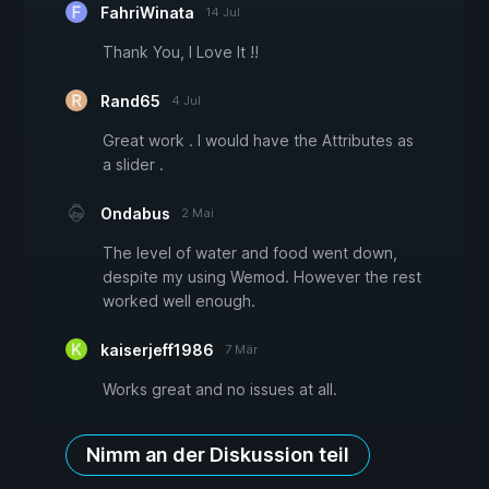
FahriWinata
14 Jul
Thank You, I Love It !!
Rand65
4 Jul
Great work . I would have the Attributes as
a slider .
Ondabus
2 Mai
The level of water and food went down,
despite my using Wemod. However the rest
worked well enough.
kaiserjeff1986
7 Mär
Works great and no issues at all.
Nimm an der Diskussion teil