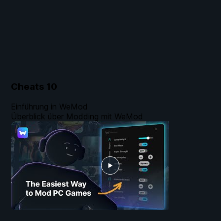
Cheats
10
Einführung in WeMod
Überblick über Modding mit WeMod