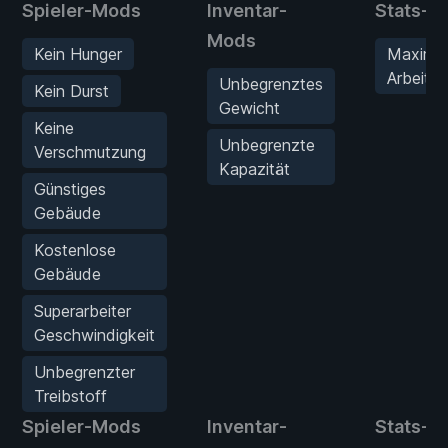
Spieler-Mods
Inventar-
Stats-M
Mods
Kein Hunger
Maxima
Arbeiter
Unbegrenztes
Kein Durst
Gewicht
Keine
Unbegrenzte
Verschmutzung
Kapazität
Günstiges
Gebäude
Kostenlose
Gebäude
Superarbeiter
Geschwindigkeit
Unbegrenzter
Treibstoff
Spieler-Mods
Inventar-
Stats-M