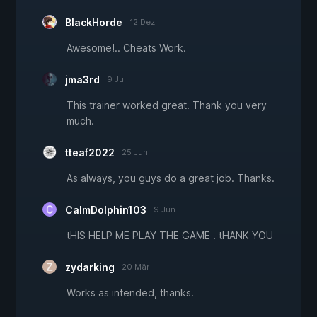
BlackHorde
12 Dez
Awesome!.. Cheats Work.
jma3rd
9 Jul
This trainer worked great. Thank you very
much.
tteaf2022
25 Jun
As always, you guys do a great job. Thanks.
CalmDolphin103
9 Jun
tHIS HELP ME PLAY THE GAME . tHANK YOU
zydarking
20 Mär
Works as intended, thanks.