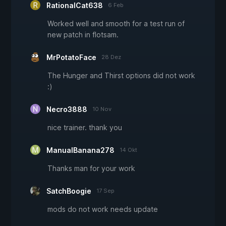
RationalCat638
6 Feb
Worked well and smooth for a test run of
new patch in flotsam.
MrPotatoFace
28 Dez
The Hunger and Thirst options did not work
:)
Necro3888
10 Nov
nice trainer. thank you
ManualBanana278
14 Okt
Thanks man for your work
SatchBoogie
17 Sep
mods do not work needs update