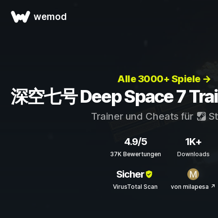
wemod
Alle 3000+ Spiele →
深空七号 Deep Space 7 Trai
Trainer und Cheats für
S
4.9/5
1K+
37K Bewertungen
Downloads
Sicher
VirusTotal Scan
von milapesa ↗