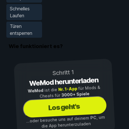
Schnelles
Laufen
Türen
entsperren
Wie funktioniert es?
Schritt 1
WeMod herunterladen
für Mods &
Nr. 1-App
ist die
WeMod
3000+ Spiele
Cheats für
Los geht's
, um
PC
...oder besuche uns auf deinem
die App herunterzuladen