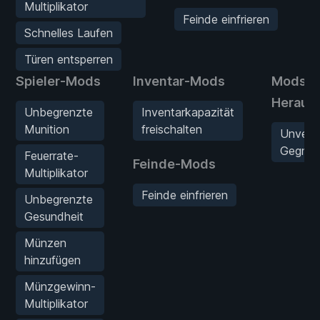
Multiplikator
Feinde einfrieren
Schnelles Laufen
Türen entsperren
Spieler-Mods
Inventar-Mods
Mods f
Heraus
Unbegrenzte
Inventarkapazität
Munition
freischalten
Unverw
Gegner
Feuerrate-
Feinde-Mods
Multiplikator
Feinde einfrieren
Unbegrenzte
Gesundheit
Münzen
hinzufügen
Münzgewinn-
Multiplikator