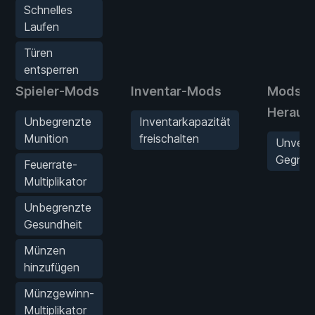
Schnelles
Laufen
Türen
entsperren
Spieler-Mods
Inventar-Mods
Mods f
Heraus
Unbegrenzte
Inventarkapazität
Munition
freischalten
Unverw
Gegner
Feuerrate-
Multiplikator
Unbegrenzte
Gesundheit
Münzen
hinzufügen
Münzgewinn-
Multiplikator