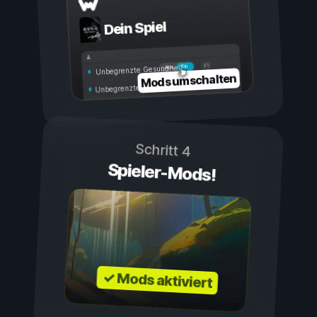
Dein Spiel
Ein
Aus
Unbegrenzte Gesundheit
Mods umschalten
Unbegrenzte Ausdauer
Schritt 4
Spieler-Mods!
✓ Mods aktiviert