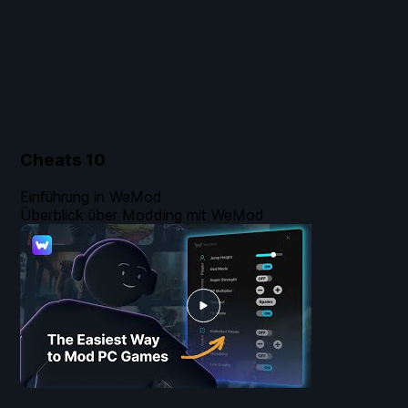
Cheats
10
Einführung in WeMod
Überblick über Modding mit WeMod