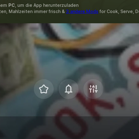
inem
PC
, um die App herunterzuladen
ten, Mahlzeiten immer frisch &
3 andere Mods
for
Cook, Serve, De