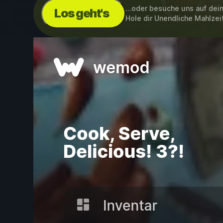
...oder besuche uns auf de
Los geht's
Hole dir Unendliche Mahlzei