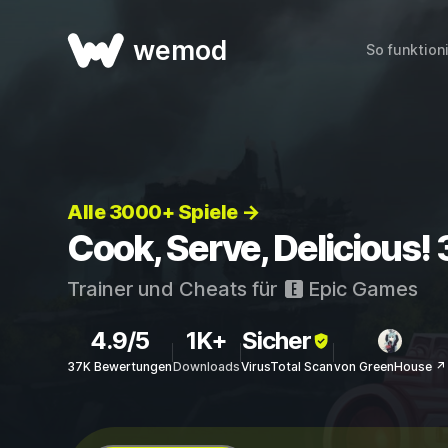
wemod
So funktion
Alle 3000+ Spiele →
Cook, Serve, Delicious! 
Trainer und Cheats für
Epic Games
4.9/5
1K+
Sicher
37K Bewertungen
Downloads
VirusTotal Scan
von GreenHouse ↗