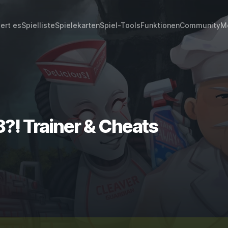
iert es
Spielliste
Spielekarten
Spiel-Tools
Funktionen
Community
M
3?! Trainer & Cheats