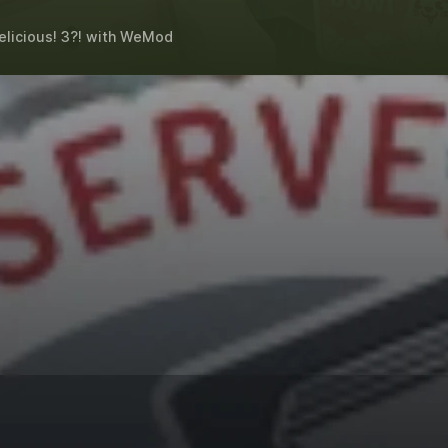
licious! 3?!
with
WeMod