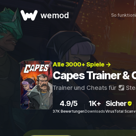
wemod
So funktion
Alle 3000+ Spiele →
Capes Trainer & 
Trainer und Cheats für
St
4.9/5
1K+
Sicher
37K Bewertungen
Downloads
VirusTotal Scan
v