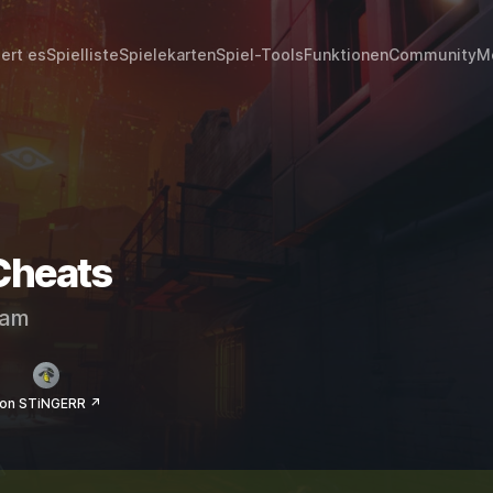
iert es
Spielliste
Spielekarten
Spiel-Tools
Funktionen
Community
M
Cheats
eam
on STiNGERR ↗