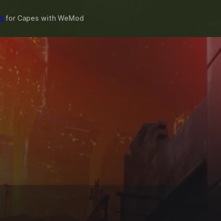
s
for
Capes
with
WeMod