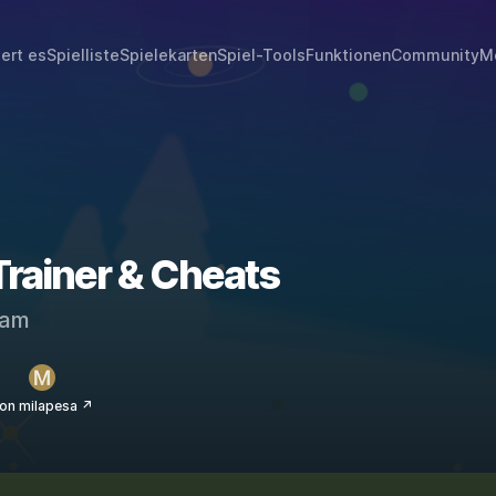
iert es
Spielliste
Spielekarten
Spiel-Tools
Funktionen
Community
M
rainer & Cheats
eam
on milapesa ↗