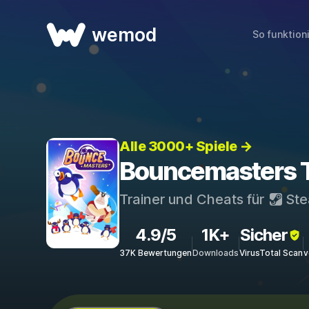
wemod
So funktion
Alle 3000+ Spiele →
Bouncemasters T
Trainer und Cheats für
St
4.9/5
1K+
Sicher
37K Bewertungen
Downloads
VirusTotal Scan
v