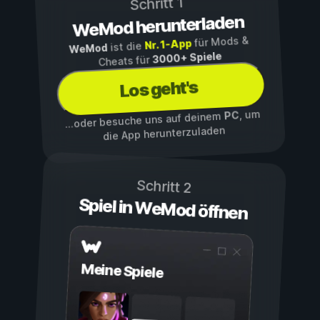
Schritt 1
WeMod herunterladen
für Mods &
Nr. 1-App
ist die
WeMod
3000+ Spiele
Cheats für
Los geht's
, um
PC
...oder besuche uns auf deinem
die App herunterzuladen
Schritt 2
Spiel in WeMod öffnen
Meine Spiele