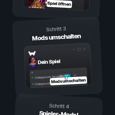
Spiel öffnen
Schritt 3
Mods umschalten
Dein Spiel
Ein
Aus
Unbegrenzte Gesundheit
Mods umschalten
Unbegrenzte Ausdauer
Schritt 4
Spieler-Mods!