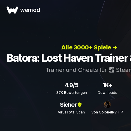
wemod
Alle 3000+ Spiele →
Batora: Lost Haven Trainer
Trainer und Cheats für
Stea
4.9/5
1K+
37K Bewertungen
Downloads
Sicher
VirusTotal Scan
von ColonelRVH ↗