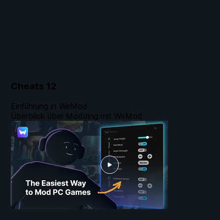
Cheats
12
Einführung in WeMod
Überblick über Modding mit WeMod