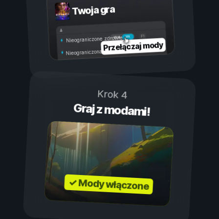
Twoja gra
Wł.
Wył.
Nieograniczone zdrowie
Przełączaj mody
Nieograniczona wytrzymałość
Krok 4
Graj z modami!
✓ Mody włączone