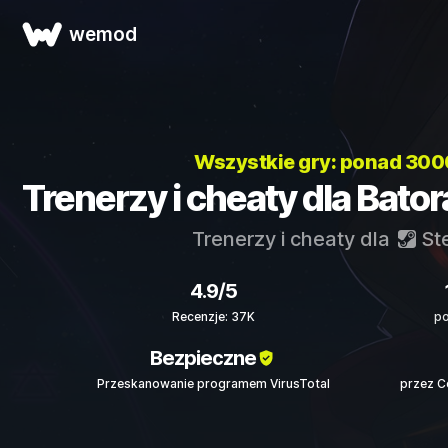
wemod
Wszystkie gry: ponad 30
Trenerzy i cheaty dla Bator
Trenerzy i cheaty dla
St
4.9/5
Recenzje: 37K
po
Bezpieczne
Przeskanowanie programem VirusTotal
przez C