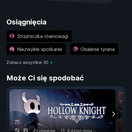
Osiągnięcia
Strażniczka równowagi
Niezwykłe spotkanie
Obalenie tyrana
Zobacz wszystkie 30
Może Ci się spodobać
25 cheatów
8 dzień temu