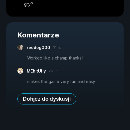
gry?
Komentarze
reddog000
31 lip
Worked like a champ thanks!
MEhitUfly
23 lut
makes the game very fun and easy
Dołącz do dyskusji