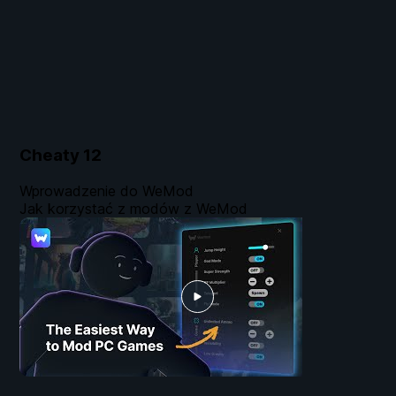
Cheaty
12
Wprowadzenie do WeMod
Jak korzystać z modów z WeMod