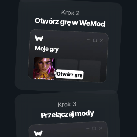
Krok 2
Otwórz grę w WeMod
Moje gry
Otwórz grę
Krok 3
Przełączaj mody