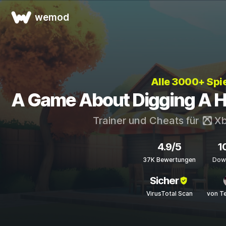
wemod
Alle 3000+ Spi
A Game About Digging A Ho
Trainer und Cheats für
Xb
4.9/5
1
37K Bewertungen
Dow
Sicher
VirusTotal Scan
von T