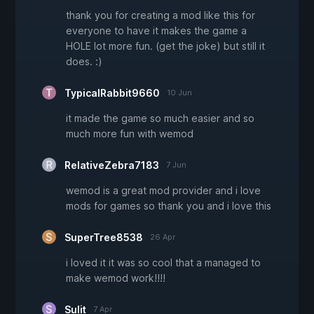
thank you for creating a mod like this for
everyone to have it makes the game a
HOLE lot more fun. (get the joke) but still it
does. :)
TypicalRabbit9660
10 Jun
it made the game so much easier and so
much more fun with wemod
RelativeZebra7183
7 Jun
wemod is a great mod provider and i love
mods for games so thank you and i love this
SuperTree8538
26 Apr
i loved it it was so cool that a managed to
make wemod work!!!!
Sulit
7 Apr