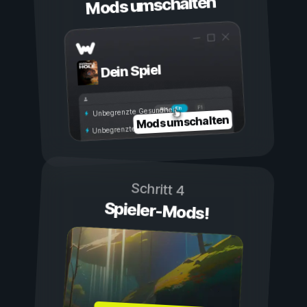
Mods umschalten
Dein Spiel
Ein
Aus
Unbegrenzte Gesundheit
Mods umschalten
Unbegrenzte Ausdauer
Schritt 4
Spieler-Mods!