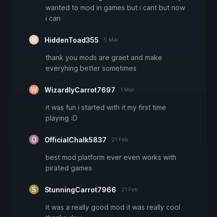
wanted to mod in games but i cant but now
i can
HiddenToad355
5 Mär
thank you mods are graet and make
everyhing better sometimes
WizardlyCarrot7697
1 Mär
it was fun i started with it my first time
playing :D
OfficialChalk5837
21 Feb
best mod platform ever even works with
pirated games
StunningCarrot7966
21 Feb
it was a really good mod it was really cool