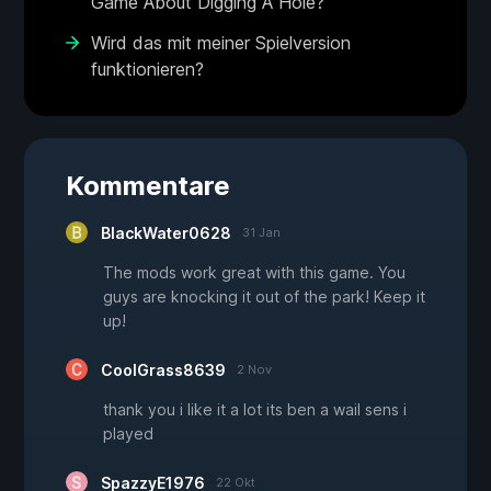
Game About Digging A Hole?
Wird das mit meiner Spielversion
funktionieren?
Kommentare
BlackWater0628
31 Jan
The mods work great with this game. You
guys are knocking it out of the park! Keep it
up!
CoolGrass8639
2 Nov
thank you i like it a lot its ben a wail sens i
played
SpazzyE1976
22 Okt