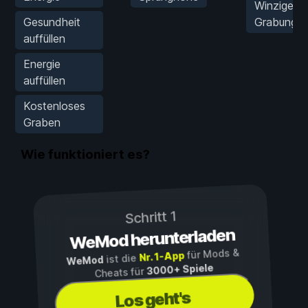
Winziger
Gesundheit
Grabungsr
auffüllen
Energie
auffüllen
Kostenloses
Graben
Wie funktioniert es?
Schritt 1
WeMod herunterladen
für Mods &
Nr. 1-App
ist die
WeMod
3000+ Spiele
Cheats für
Los geht's