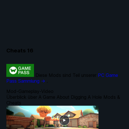
Cheats
16
Diese Mods sind Teil unserer
PC Game
Pass Sammlung →
.
Mod-Gameplay-Video
Überblick über A Game About Digging A Hole Mods &
Cheats