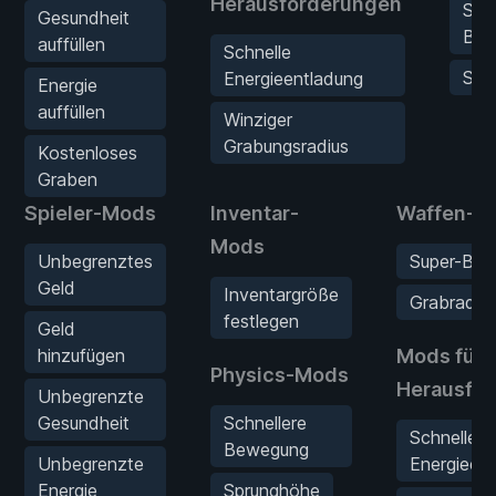
Herausforderungen
Schn
Gesundheit
Bew
auffüllen
Schnelle
Spr
Energieentladung
Energie
auffüllen
Winziger
Grabungsradius
Kostenloses
Graben
Spieler-Mods
Inventar-
Waffen-M
Mods
Unbegrenztes
Super-Boh
Geld
Inventargröße
Grabradiu
festlegen
Geld
hinzufügen
Mods für
Physics-Mods
Herausfo
Unbegrenzte
Gesundheit
Schnellere
Schnelle
Bewegung
Unbegrenzte
Energieen
Energie
Sprunghöhe