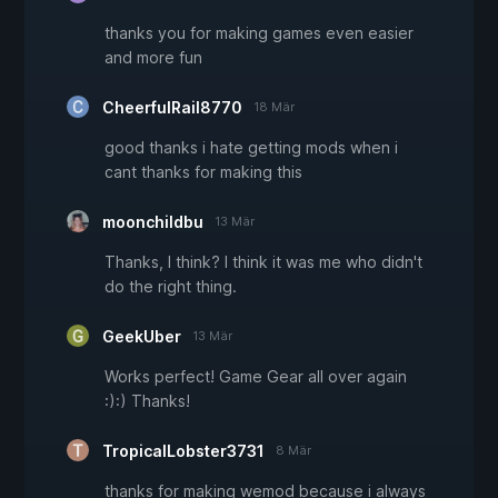
thanks you for making games even easier
and more fun
CheerfulRail8770
18 Mär
good thanks i hate getting mods when i
cant thanks for making this
moonchildbu
13 Mär
Thanks, I think? I think it was me who didn't
do the right thing.
GeekUber
13 Mär
Works perfect! Game Gear all over again
:):) Thanks!
TropicalLobster3731
8 Mär
thanks for making wemod because i always