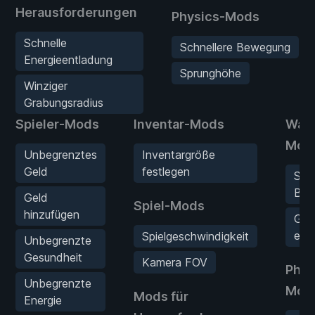
Herausforderungen
Physics-Mods
Schnelle
Schnellere Bewegung
Energieentladung
Sprunghöhe
Winziger
Grabungsradius
Spieler-Mods
Inventar-Mods
Waff
Mod
Unbegrenztes
Inventargröße
Geld
festlegen
Sup
Boh
Geld
Spiel-Mods
hinzufügen
Gra
erh
Spielgeschwindigkeit
Unbegrenzte
Gesundheit
Kamera FOV
Phys
Unbegrenzte
Mod
Mods für
Energie