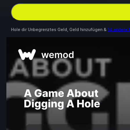
Hole dir Unbegrenztes Geld, Geld hinzufügen &
14 andere