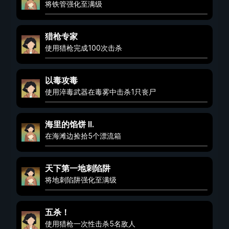
将铁管强化至满级
猎枪专家
使用猎枪完成100次击杀
以毒攻毒
使用淬毒武器在毒雾中击杀1只丧尸
海里的馅饼 II.
在海滩边捡拾5个漂流箱
天下第一地刺陷阱
将地刺陷阱强化至满级
五杀！
使用猎枪一次性击杀5名敌人