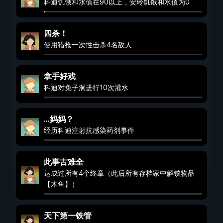
科迪饥饿和水值在90以上，安玲饥饿和水值为0
四杀！
使用猎枪一次性击杀4名敌人
拿手好戏
科迪对兔子洞进行10次灌水
…妈妈？
经历科迪注射抗感染药剂事件
此事古难全
达成过所有4个终章（此后所有存档家中解锁物品
【木鱼】）
天下第一铁管