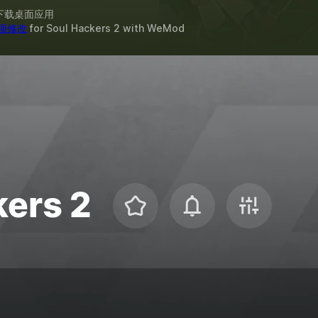
下载桌面应用
 项修改
for
Soul Hackers 2
with
WeMod