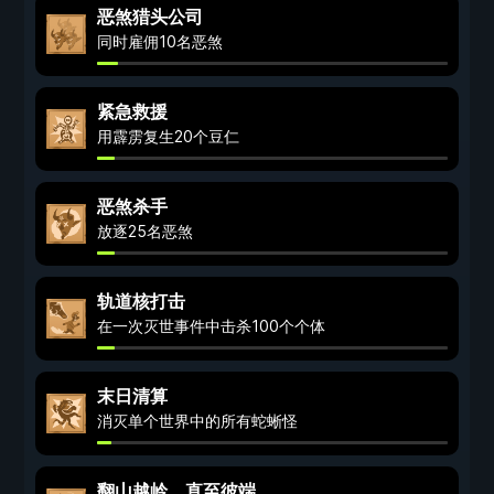
恶煞猎头公司
同时雇佣10名恶煞
紧急救援
用霹雳复生20个豆仁
恶煞杀手
放逐25名恶煞
轨道核打击
在一次灭世事件中击杀100个个体
末日清算
消灭单个世界中的所有蛇蜥怪
翻山越岭，直至彼端