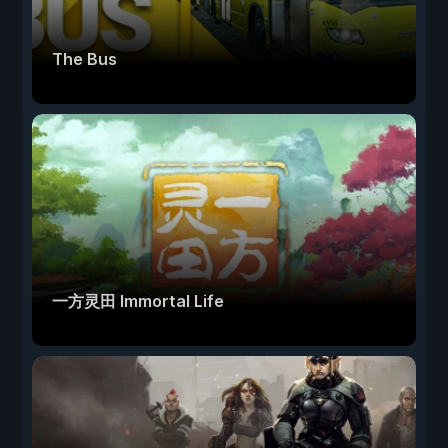
The Bus
一方灵田 Immortal Life