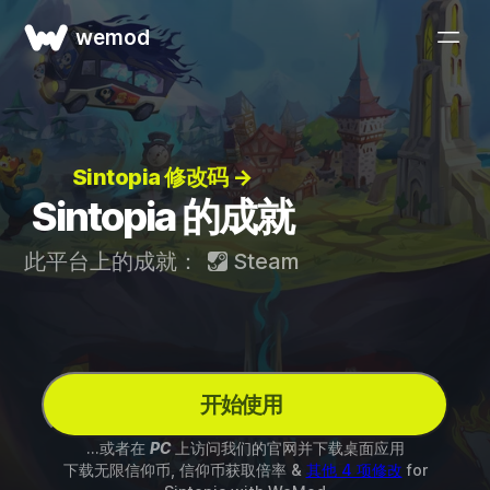
wemod
Sintopia 修改码 →
Sintopia 的成就
此平台上的成就：
Steam
开始使用
...或者在
PC
上访问我们的官网并下载桌面应用
下载无限信仰币, 信仰币获取倍率 &
其他 4 项修改
for