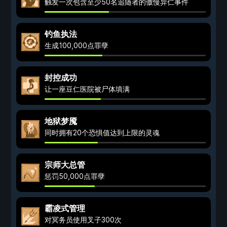
触发一次包含至少50名追随者的傲慢异仁事件
钓鱼执法
生成100,000点罪孽
封控成功
让一座豆仁医院被尸体填满
地狱梦魇
同时拥有20个恐惧值达到上限的灵魂
宗师大总管
惩罚50,000点罪孽
霸凌式管理
对冥务员使用叉子300次