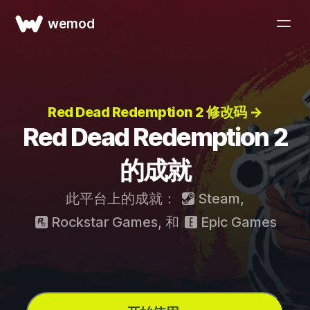
wemod
Red Dead Redemption 2 修改码 →
Red Dead Redemption 2
的成就
此平台上的成就：
Steam
,
Rockstar Games
, 和
Epic Games