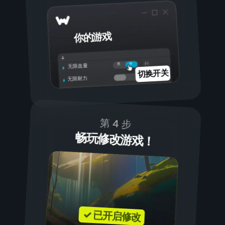
你的游戏
开
关
无限血量
切换开关
无限耐力
第 4 步
畅玩修改游戏！
✓ 已开启修改