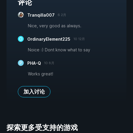
评论
Tranqilla007
6 2月
Nice, very good as always.
OrdinaryElement225
10 12月
Noice :) Dont know what to say
PHA-Q
10 8月
Works great!
加入讨论
探索更多受支持的游戏