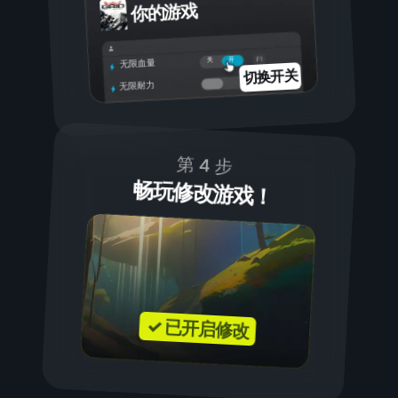
你的游戏
开
关
无限血量
切换开关
无限耐力
第 4 步
畅玩修改游戏！
✓ 已开启修改