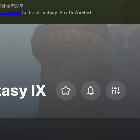
下载桌面应用
 40 项修改
for
Final Fantasy IX
with
WeMod