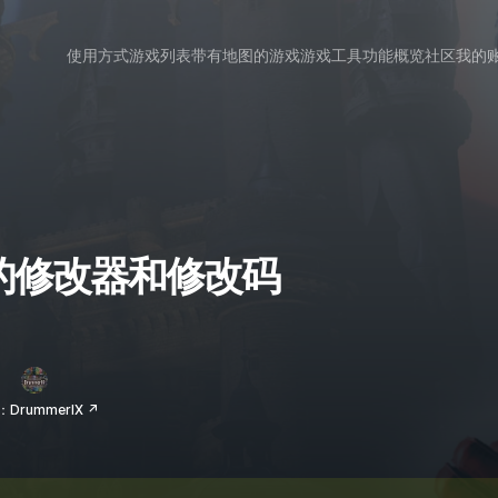
使用方式
游戏列表
带有地图的游戏
游戏工具
功能概览
社区
我的
 IX 的修改器和修改码
DrummerIX ↗