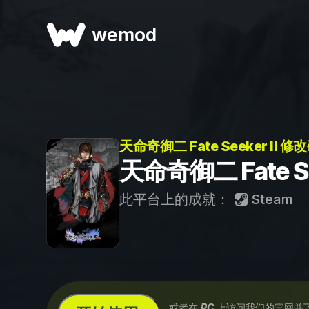
wemod
天命奇御二 Fate Seeker II 修
天命奇御二 Fate Se
此平台上的成就：
Steam
...或者在
PC
上访问我们的官网并