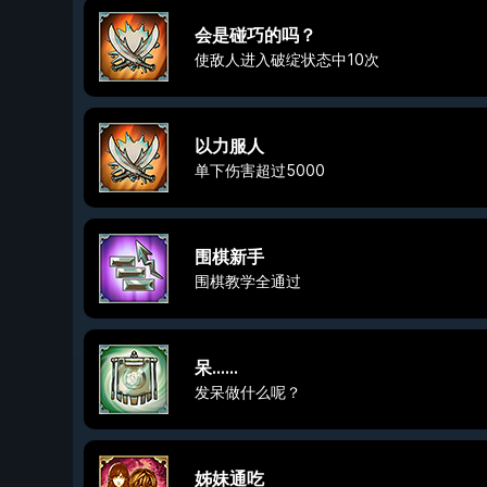
会是碰巧的吗？
使敌人进入破绽状态中10次
以力服人
单下伤害超过5000
围棋新手
围棋教学全通过
呆……
发呆做什么呢？
姊妹通吃