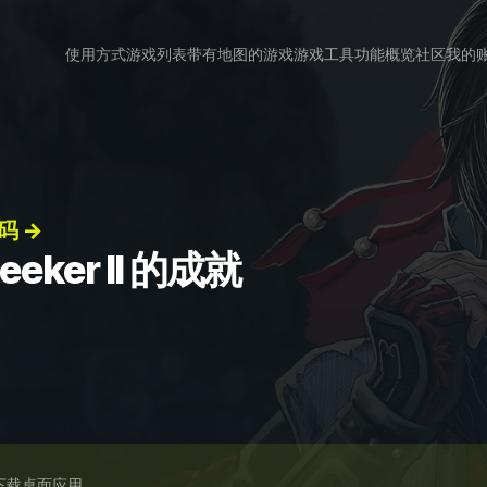
使用方式
游戏列表
带有地图的游戏
游戏工具
功能概览
社区
我的
改码 →
eker II 的成就
下载桌面应用