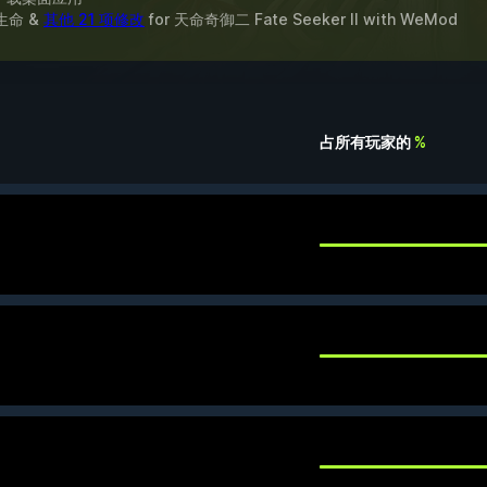
生命 &
其他 21 项修改
for
天命奇御二 Fate Seeker II
with
WeMod
占所有玩家的
%