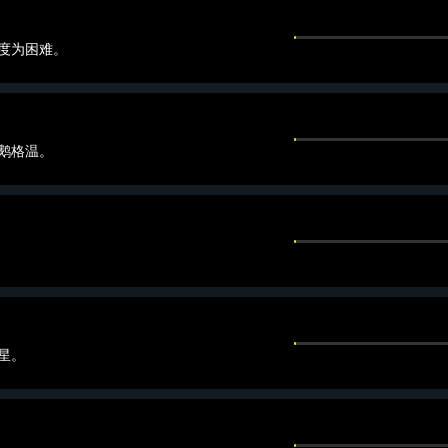
度为困难。
鹅格温。
星。