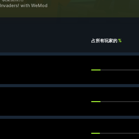
 Invaders!
with
WeMod
占所有玩家的
%