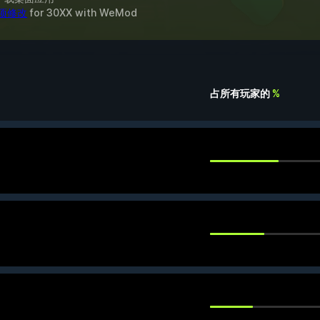
 项修改
for
30XX
with
WeMod
占所有玩家的
%