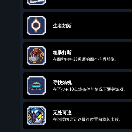
生者如斯
粗暴打断
在四秒内摧毁禅师的四个护盾雕像。
寻找熵机
在至少有10点熵条件的情况下通关游戏。
无处可逃
在咆哮凶枭到达最终位置前将其击败。