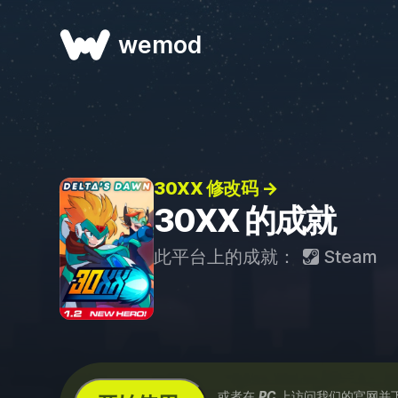
wemod
30XX 修改码 →
30XX 的成就
此平台上的成就：
Steam
...或者在
PC
上访问我们的官网并