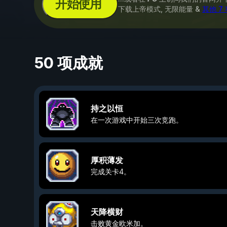
开始使用
下载上帝模式, 无限能量 &
其他 7
50 项成就
持之以恒
在一次游戏中开始三次竞跑。
厚积薄发
完成关卡4。
天降横财
击败黄金欧米加。