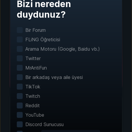
Bizi nereden
Adım 1 - İndirin ve Yükleyin
duydunuz?
Tek Tıkla Kurulum
Bir Forum
Akıllı oyun algılama sistemi, yüklü oyunlarınızı
otomatik olarak bulur. Manuel yapılandırma
FLiNG Öğreticisi
gerekmez.
Arama Motoru (Google, Baidu vb.)
Twitter
MrAntiFun
Bir arkadaş veya aile üyesi
TikTok
Twitch
Reddit
YouTube
Adım 2 - Özelliklerinizi Seçin
Discord Sunucusu
Deneyiminizi