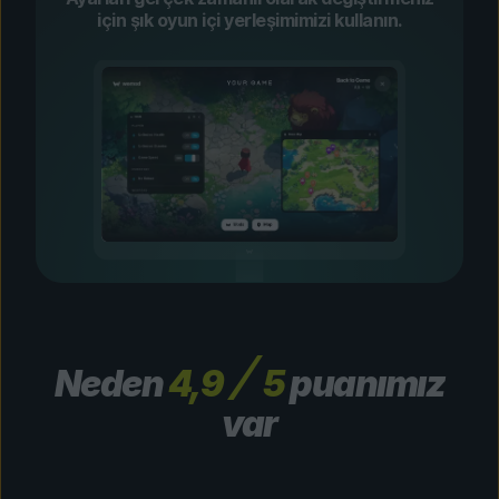
için şık oyun içi yerleşimimizi kullanın.
Neden
4,9
5
puanımız
var