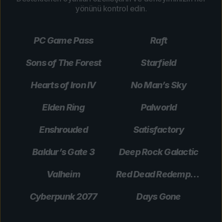
yönünü kontrol edin.
PC Game Pass
Raft
Sons of The Forest
Starfield
Hearts of Iron IV
No Man’s Sky
Elden Ring
Palworld
Enshrouded
Satisfactory
Baldur’s Gate 3
Deep Rock Galactic
Valheim
Red Dead Redemption 2
Cyberpunk 2077
Days Gone