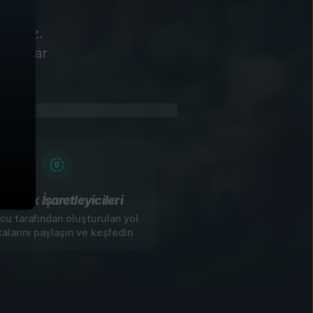
riyoruz.
alamalar
opluluk İşaretleyicileri
u tarafından oluşturulan yol
alarını paylaşın ve keşfedin