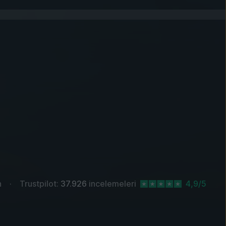
n
Trustpilot:
37.926
incelemeleri
4,9/5