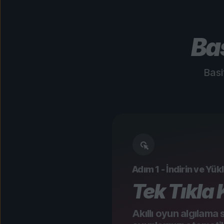
Ba
Basi
Adım 1 - İndirin ve Yük
Tek Tıkla
Akıllı oyun algılama 