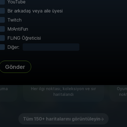
YouTube
Bir arkadaş veya aile üyesi
imli haritalarımız ile keşifleri zahmetsiz hale geti
Twitch
hızlı seyahat ve 60+ oyunları için ayrıntılı harit
MrAntiFun
sunuyoruz!
FLiNG Öğreticisi
Diğer:
Gönder
Tam Atlas
T
numa
Her ilgi noktası, koleksiyon ve sır
Oyunc
haritalandı
nokt
Tüm 150+ haritalarını görüntüleyin