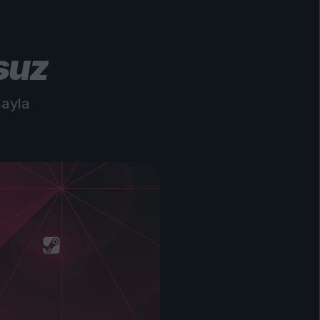
suz
mayla