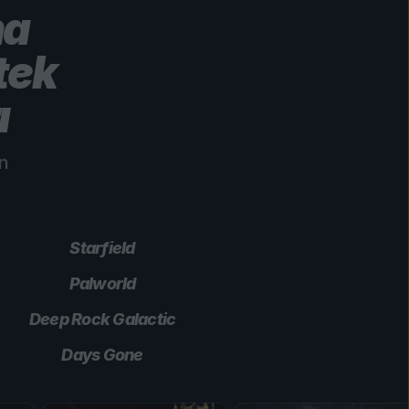
ha
tek
ı
in
Starfield
Palworld
Deep Rock Galactic
Days Gone