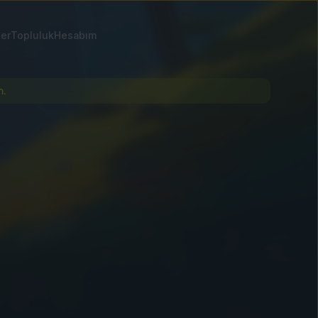
ler
Topluluk
Hesabım
n.