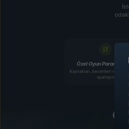
İs
odakl
Özel Oyun Parametrel
Kaynakları, becerileri ve oyun 
ayarlayın
Oy