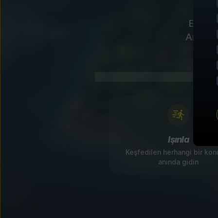
Etkileş
Anında 
Işınla
Keşfedilen herhangi bir ko
anında gidin