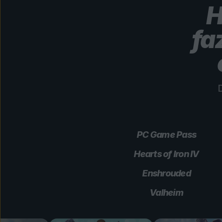
H
fa
D
PC Game Pass
Hearts of Iron IV
Enshrouded
Valheim