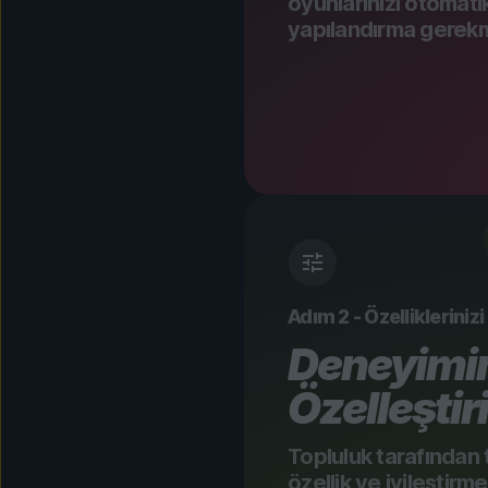
oyunlarınızı otomati
yapılandırma gerek
Adım 2 - Özellikleriniz
Deneyimin
Özelleştir
Topluluk tarafından 
özellik ve iyileştirm