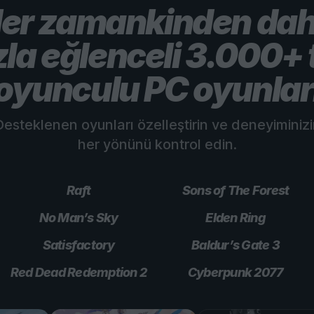
er zamankinden da
zla eğlenceli 3.000+ 
oyunculu PC oyunlar
esteklenen oyunları özelleştirin ve deneyiminiz
her yönünü kontrol edin.
Raft
Sons of The Forest
No Man’s Sky
Elden Ring
Satisfactory
Baldur’s Gate 3
Red Dead Redemption 2
Cyberpunk 2077