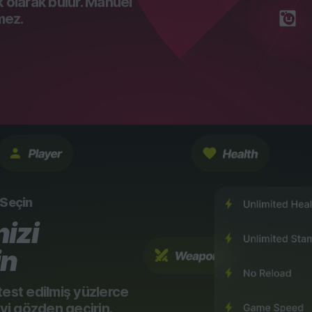
k olarak bulur. Manuel
mez.
i Seçin
izi
in
test edilmiş yüzlerce
eyi gözden geçirin.