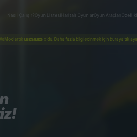
Nasıl Çalışır?
Oyun Listesi
Haritalı Oyunlar
Oyun Araçları
Özellik
WeMod artık
oldu. Daha fazla bilgi edinmek için
buraya
tıklayı
in
iz!