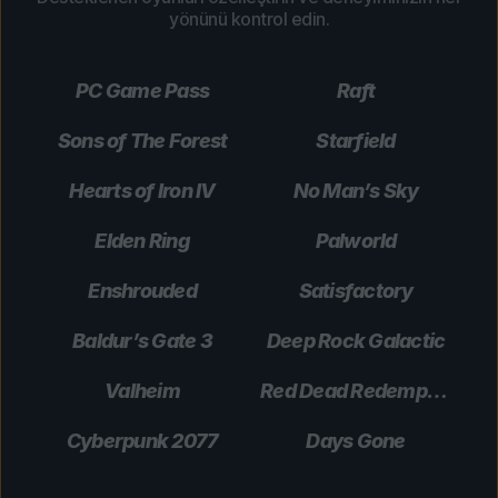
yönünü kontrol edin.
PC Game Pass
Raft
Sons of The Forest
Starfield
Hearts of Iron IV
No Man’s Sky
Elden Ring
Palworld
Enshrouded
Satisfactory
Baldur’s Gate 3
Deep Rock Galactic
Valheim
Red Dead Redemption 2
Cyberpunk 2077
Days Gone