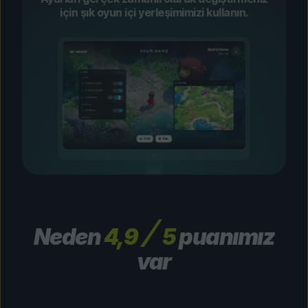
için şık oyun içi yerleşimimizi kullanın.
Neden
4,9
5
puanımız
var