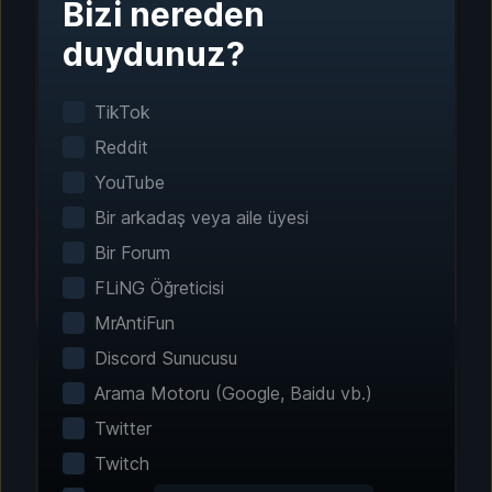
Bizi nereden
Adım 1 - İndirin ve Yükleyin
duydunuz?
Tek Tıkla Kurulum
TikTok
Akıllı oyun algılama sistemi, yüklü oyunlarınızı
otomatik olarak bulur. Manuel yapılandırma
Reddit
gerekmez.
YouTube
Bir arkadaş veya aile üyesi
Bir Forum
FLiNG Öğreticisi
MrAntiFun
Discord Sunucusu
Arama Motoru (Google, Baidu vb.)
Twitter
Adım 2 - Özelliklerinizi Seçin
Twitch
Deneyiminizi