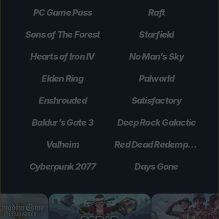
PC Game Pass
Raft
Sons of The Forest
Starfield
Hearts of Iron IV
No Man’s Sky
Elden Ring
Palworld
Enshrouded
Satisfactory
Baldur’s Gate 3
Deep Rock Galactic
Valheim
Red Dead Redemption 2
Cyberpunk 2077
Days Gone