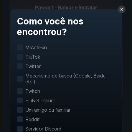
Passo 1 - Baixar e instalar
Configuração com um
Como você nos
clique
encontrou?
A detecção inteligente de jogos encontra seus
MrAntiFun
jogos instalados automaticamente. Nenhuma
configuração manual é necessária.
TikTok
Twitter
Mecanismo de busca (Google, Baidu,
etc.)
Twitch
FLiNG Trainer
Um amigo ou familiar
Reddit
Servidor Discord
Passo 2 - Escolha seus recursos