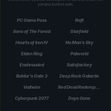
yönünü kontrol edin.
PC Game Pass
Raft
Sons of The Forest
Starfield
Hearts of Iron IV
No Man’s Sky
Elden Ring
Palworld
Enshrouded
Satisfactory
Baldur’s Gate 3
Deep Rock Galactic
Valheim
Red Dead Redemption 2
Cyberpunk 2077
Days Gone