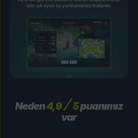
için şık oyun içi yerleşimimizi kullanın.
Neden
4,9
5
puanımız
var