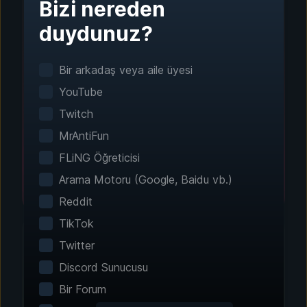
Bizi nereden
Adım 1 - İndirin ve Yükleyin
duydunuz?
Tek Tıkla Kurulum
Bir arkadaş veya aile üyesi
Akıllı oyun algılama sistemi, yüklü oyunlarınızı
otomatik olarak bulur. Manuel yapılandırma
YouTube
gerekmez.
Twitch
MrAntiFun
FLiNG Öğreticisi
Arama Motoru (Google, Baidu vb.)
Reddit
TikTok
Twitter
Discord Sunucusu
Adım 2 - Özelliklerinizi Seçin
Bir Forum
Deneyiminizi