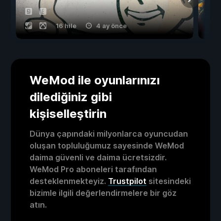
16 hile
4 ay önce
WeMod ile oyunlarınızı
dilediğiniz gibi
kişiselleştirin
Dünya çapındaki milyonlarca oyuncudan
oluşan topluluğumuz sayesinde WeMod
daima güvenli ve daima ücretsizdir.
WeMod Pro aboneleri tarafından
desteklenmekteyiz.
Trustpilot
sitesindeki
bizimle ilgili değerlendirmelere bir göz
atın.