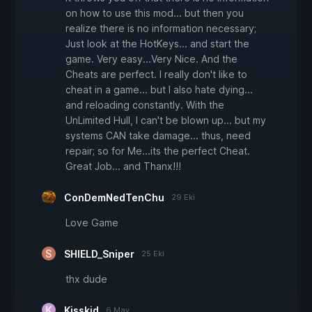
on how to use this mod... but then you
realize there is no information necessary;
Just look at the HotKeys... and start the
game. Very easy...Very Nice. And the
Cheats are perfect. I really don't like to
cheat in a game... but I also hate dying...
and reloading constantly. With the
UnLimited Hull, I can't be blown up... but my
systems CAN take damage... thus, need
repair; so for Me...its the perfect Cheat.
Great Job... and Thanx!!!
ConDemNedTenChu
29 Eki
Love Game
SHIELD_Sniper
25 Eki
thx dude
Kisskid
6 May