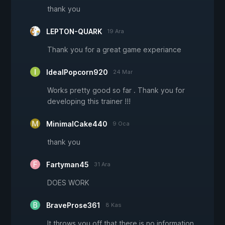
thank you
LEPTON-QUARK
19 Ara
Thank you for a great game experiance
IdealPopcorn920
24 Mar
Works pretty good so far . Thank you for
developing this trainer !!!
MinimalCake440
9 Oca
thank you
Fartyman45
31 Ara
DOES WORK
BraveProse361
8 Kas
It throws you off that there is no information