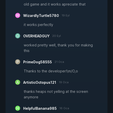
old game and it works apreciate that
WizardlyTurtle5780
19 Eyl
it works perfectly
OVERHEADGUY
20 Eyl
worked pretty well, thank you for making
this
PrimeDog58555
21 Oca
Thanks to the developer!\m/O,o
ArtisticOctopus121
19 Oca
thanks heaps not yelling at the screen
anymore
HelpfulBanana985
16 Oca