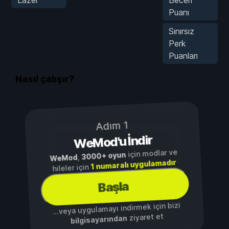
Puanı
Sınırsız
Perk
Puanları
Nasıl çalışır?
Adım 1
WeMod'u İndir
için modlar ve
3000+ oyun
,
WeMod
1 numaralı uygulamadır
hileler için
Başla
...veya uygulamayı indirmek için bizi
ziyaret et
bilgisayarından