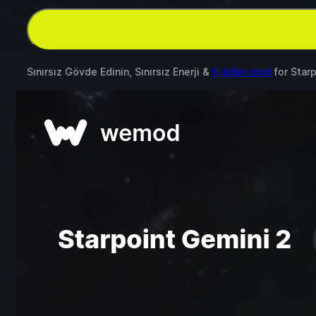
Sınırsız Gövde Edinin, Sınırsız Enerji &
6 diğer mod
for
Star