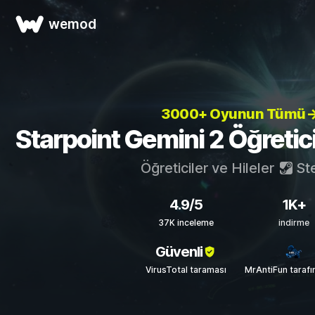
wemod
3000+ Oyunun Tümü
Starpoint Gemini 2 Öğreticil
Öğreticiler ve Hileler
St
4.9/5
1K+
37K inceleme
indirme
Güvenli
VirusTotal taraması
MrAntiFun taraf