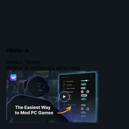
Hileler
8
WeMod Tanıtımı
WeMod ile modlamaya genel bakış