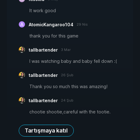
It work good
AtomicKangaroo104
29 Nis
thank you for this game
tallbartender
3 Mar
I was watching baby and baby fell down :(
tallbartender
26 Şub
Thank you so much this was amazing!
tallbartender
24 Şub
chootie shootie,careful with the tootie.
Tartışmaya katıl