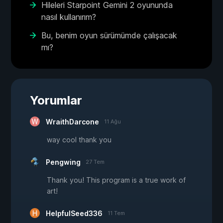
Hileleri Starpoint Gemini 2 oyununda
nasıl kullanırım?
Bu, benim oyun sürümümde çalışacak
mı?
Yorumlar
WraithDarcone
11 Ağu
way cool thank you
Pengwing
27 Tem
Thank you! This program is a true work of
art!
HelpfulSeed336
11 Tem