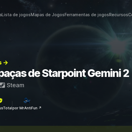
a
Lista de jogos
Mapas de Jogos
Ferramentas de jogos
Recursos
C
s →
apaças de Starpoint Gemini 2
Steam
rusTotal
por MrAntiFun ↗