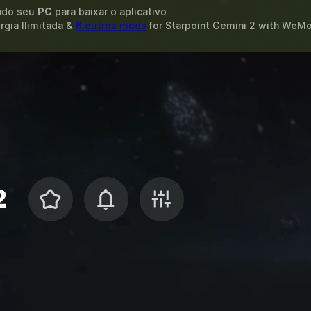
ando seu
PC
para baixar o aplicativo
rgia Ilimitada &
6 outros mods
for
Starpoint Gemini 2
with
WeMo