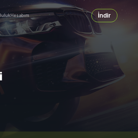
İndir
luluk
Hesabım
i