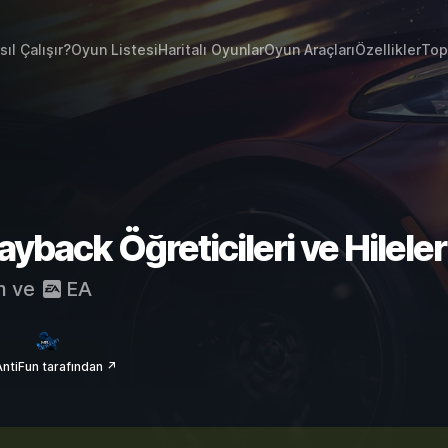
sıl Çalışır?
Oyun Listesi
Haritalı Oyunlar
Oyun Araçları
Özellikler
Top
yback Öğreticileri ve Hileler
m
ve
EA
ntiFun tarafından ↗