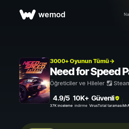
wemod
Na
3000+ Oyunun Tümü→
Need for Speed Pa
Öğreticiler ve Hileler
Stea
4.9/5
10K+
Güvenli
37K inceleme
indirme
VirusTotal taraması
MrA