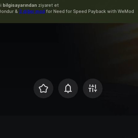
zi
bilgisayarından
ziyaret et
ı Dondur &
3 diğer mod
for
Need for Speed Payback
with
WeMod