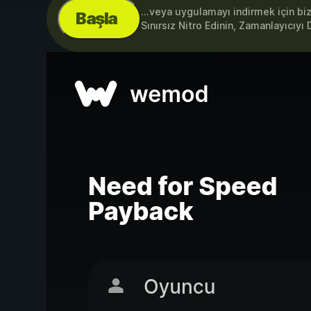
...veya uygulamayı indirmek için bi
Başla
Sınırsız Nitro Edinin, Zamanlayıcıy