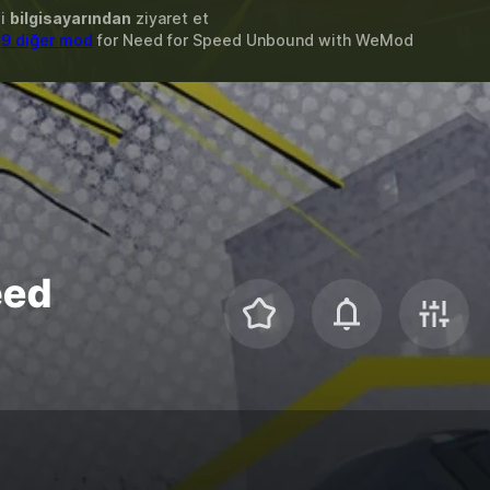
zi
bilgisayarından
ziyaret et
&
9 diğer mod
for
Need for Speed Unbound
with
WeMod