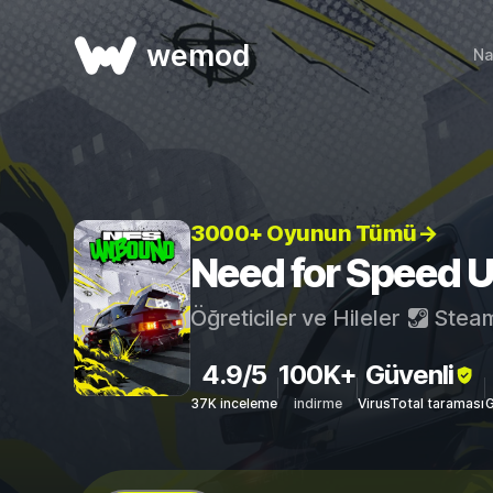
wemod
Na
3000+ Oyunun Tümü→
Need for Speed Un
Öğreticiler ve Hileler
Stea
4.9/5
100K+
Güvenli
37K inceleme
indirme
VirusTotal taraması
G