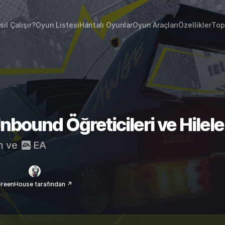
sıl Çalışır?
Oyun Listesi
Haritalı Oyunlar
Oyun Araçları
Özellikler
Top
bound Öğreticileri ve Hilele
m
ve
EA
reenHouse tarafından ↗