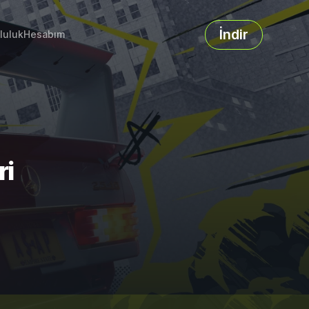
İndir
luluk
Hesabım
ri