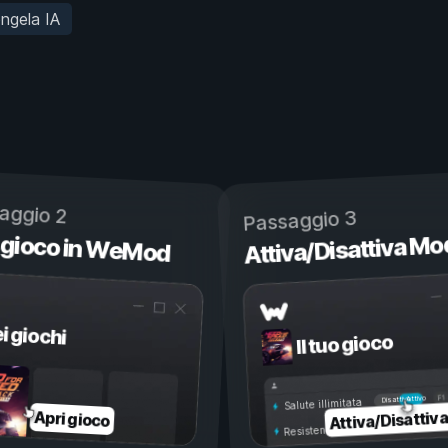
ngela IA
aggio 2
Passaggio 3
 gioco in WeMod
Attiva/Disattiva Mo
ei giochi
Il tuo gioco
Attivo
Disattivo
Salute illimitata
Attiva/Disattiv
Apri gioco
Resistenza illimitata