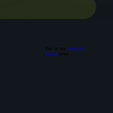
Part of the
Need for
Speed
series