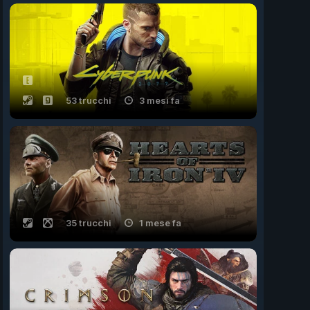
53 trucchi
3 mesi fa
35 trucchi
1 mese fa