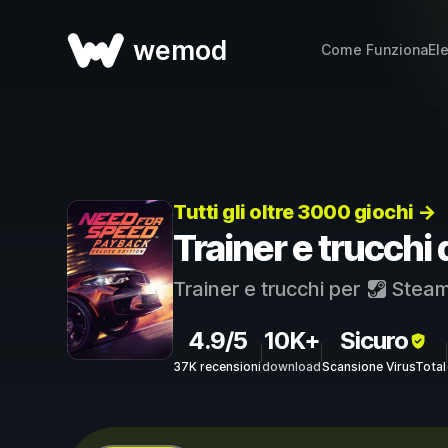
wemod
Come Funziona
El
Tutti gli oltre 3000 giochi →
Trainer e trucchi
Trainer e trucchi per
Stea
4.9/5
10K+
Sicuro
37K recensioni
download
Scansione VirusTotal