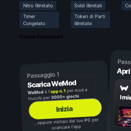
Nitro Illimitato
Soldi Illimitati
Co
Timer
Token di Parti
Congelato
Illimitate
Come funziona?
Pass
Apri
Passaggio 1
Scarica WeMod
per mod e
app n. 1
è l'
WeMod
3000+ giochi
I mi
trucchi per
Inizia
per
PC
...oppure visitaci dal tuo
scaricare l'app