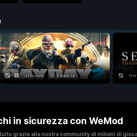
e
41 trucchi
2 mesi fa
11 t
ochi in sicurezza con WeMod
to grazie alla nostra community di milioni di giocat