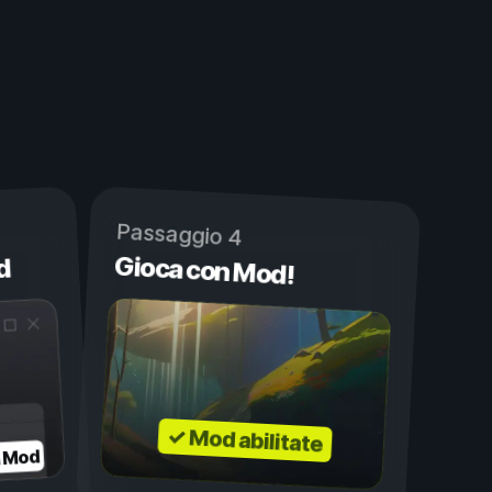
Passaggio 4
Gioca con Mod!
d
✓ Mod abilitate
a Mod