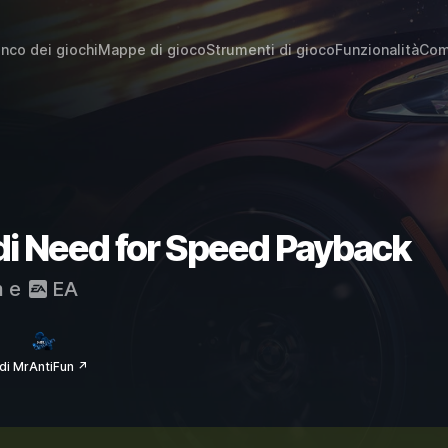
enco dei giochi
Mappe di gioco
Strumenti di gioco
Funzionalità
Com
 di Need for Speed Payback
m
e
EA
di MrAntiFun ↗