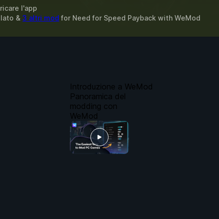
ricare l'app
elato &
3 altri mod
for
Need for Speed Payback
with
WeMod
Introduzione a WeMod
Panoramica del
modding con
WeMod