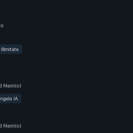
io
Illimitate
 Nemici
ngela IA
 Nemici