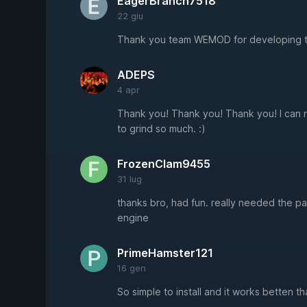
EagerBranch7518
22 giu
Thank you team WEMOD for developing thi
ADEPS
4 apr
Thank you! Thank you! Thank you! I can 
to grind so much. :)
FrozenClam9455
31 lug
thanks bro, had fun. really needed the pa
engine
PrimeHamster121
16 gen
So simple to install and it works betten 