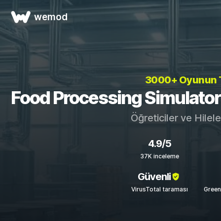
wemod
3000+ Oyunun
Food Processing Simulator Ö
Öğreticiler ve Hilel
4.9/5
37K inceleme
Güvenli
VirusTotal taraması
Green