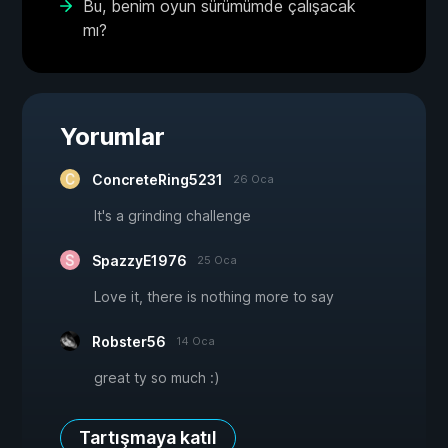
Bu, benim oyun sürümümde çalışacak
mı?
Yorumlar
ConcreteRing5231
26 Oca
It's a grinding challenge
SpazzyE1976
25 Oca
Love it, there is nothing more to say
Robster56
14 Oca
great ty so much :)
Tartışmaya katıl