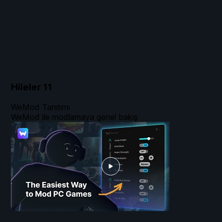
Hileler
11
WeMod Tanıtımı
WeMod ile modlamaya genel bakış