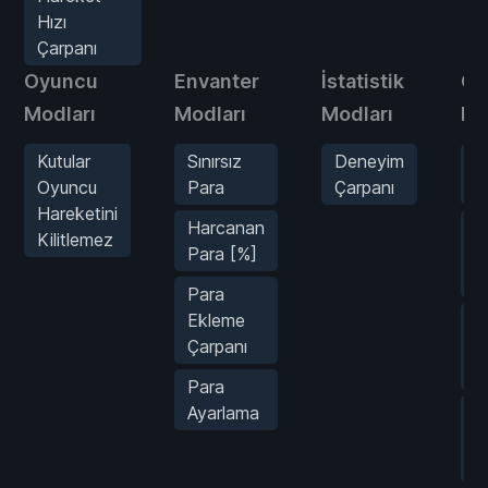
Hızı
Çarpanı
Oyuncu
Envanter
İstatistik
Oy
Modları
Modları
Modları
Mo
Kutular
Sınırsız
Deneyim
Z
Oyuncu
Para
Çarpanı
D
Hareketini
Harcanan
S
Kilitlemez
Para [%]
M
D
Para
Ekleme
Sı
Çarpanı
A
S
Para
Ayarlama
Sı
E
S