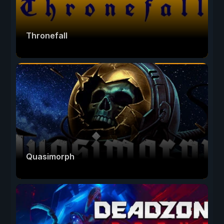
Thronefall
Quasimorph