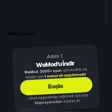
Ö
H
H
Ç
Nasıl çalışır?
Adım 1
WeMod'u İndir
için modlar ve
3000+ oyun
,
WeMod
1 numaralı uygulamadır
hileler için
Başla
...veya uygulamayı indirmek için bizi
ziyaret et
bilgisayarından