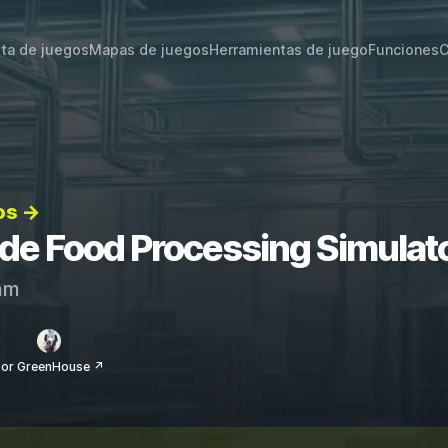
sta de juegos
Mapas de juegos
Herramientas de juego
Funciones
C
os →
s de Food Processing Simulat
am
or GreenHouse ↗