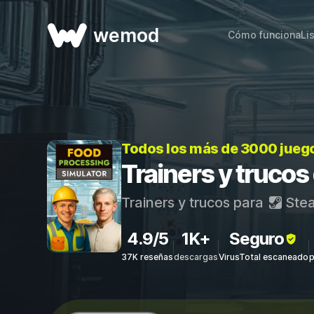
wemod
Cómo funciona
Li
Todos los más de 3000 jueg
Trainers y truco
Trainers y trucos para
Ste
4.9/5
1K+
Seguro
37K reseñas
descargas
VirusTotal escaneado
p