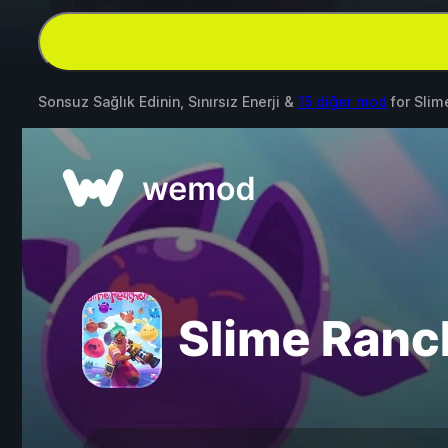
Sonsuz Sağlık Edinin, Sınırsız Enerji &
15 diğer mod
for
Slim