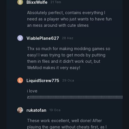
BlixxWolfe
21 Tem
Absolutely perfect, contains everything I
need as a player who just wants to have fun
an mess around with cute slimes
ViablePlane627
28 Haz
Thx so much for making modding games so
easy! I was trying to get mods by putting
them in files and it didn't work out, but
WeMod makes it very easy!
LiquidScrew775
29 Oca
i love
it!!!!!!!!!!!!!!!!!!!!!!!!!!!!!!!!!!!!!!!!!!!!!!!!!!!!!!!!!!!!!!!!!!!!!!!!!!!!!!!!!!!!!!
rukatofan
19 Oca
These work excellent, well done! After
playing the game without cheats first, as I