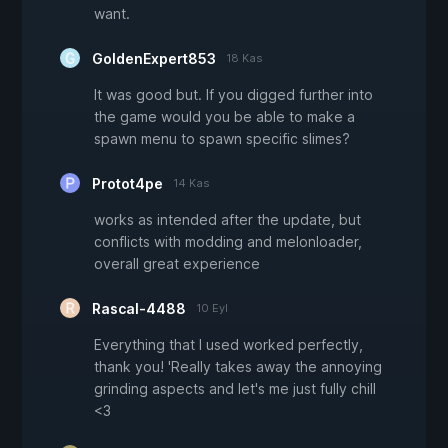
want.
GoldenExpert853
18 Kas
It was good but. If you digged further into
the game would you be able to make a
spawn menu to spawn specific slimes?
Protot4pe
14 Kas
works as intended after the update, but
conflicts with modding and melonloader,
overall great experience
Rascal-4488
10 Eyl
Everything that I used worked perfectly,
thank you! 'Really takes away the annoying
grinding aspects and let's me just fully chill
<3