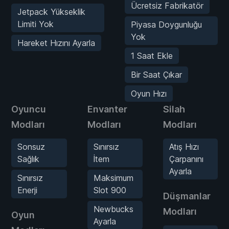
Ücretsiz Fabrikatör
Jetpack Yükseklik
Limiti Yok
Piyasa Doygunluğu
Yok
Hareket Hızını Ayarla
1 Saat Ekle
Bir Saat Çıkar
Oyun Hızı
Oyuncu
Envanter
Silah
Modları
Modları
Modları
Sonsuz
Sınırsız
Atış Hızı
Sağlık
İtem
Çarpanını
Ayarla
Sınırsız
Maksimum
Enerji
Slot 900
Düşmanlar
Newbucks
Modları
Oyun
Ayarla