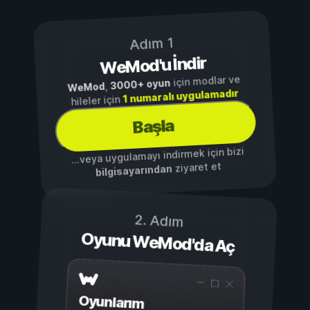
Adım 1
WeMod'u İndir
için modlar ve
3000+ oyun
,
WeMod
1 numaralı uygulamadır
hileler için
Başla
...veya uygulamayı indirmek için bizi
ziyaret et
bilgisayarından
2. Adım
Oyunu WeMod'da Aç
Oyunlarım