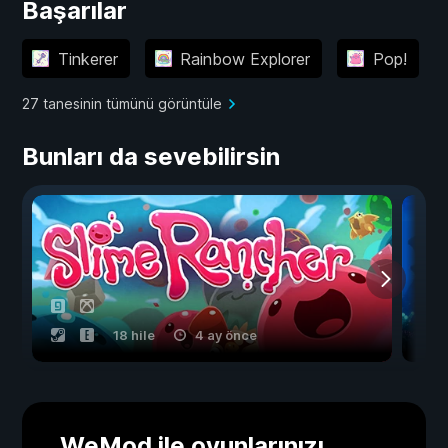
Başarılar
Tinkerer
Rainbow Explorer
Pop!
27 tanesinin tümünü görüntüle
Bunları da sevebilirsin
18 hile
4 ay önce
WeMod ile oyunlarınızı