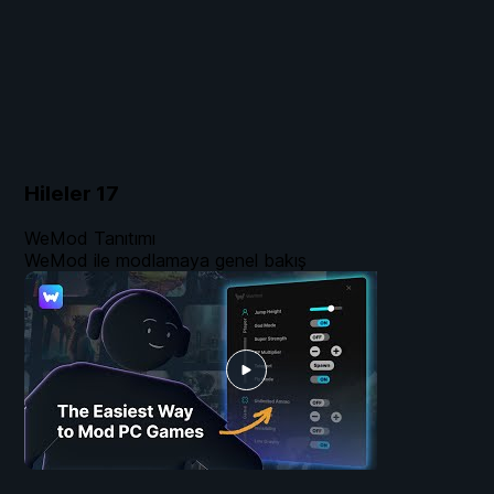
Hileler
17
WeMod Tanıtımı
WeMod ile modlamaya genel bakış