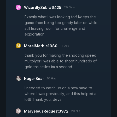
WizardlyZebra6425
29 Oca
Exactly what I was looking for! Keeps the
game from being too grindy later on while
still leaving room for challenge and
exploration!
MoralMarble1980
11 Oca
thank you for making the shooting speed
multplyer i was able to shoot hundreds of
goldens smiles im a second
Naga-Bear
10 Haz
I needed to catch up on a new save to
where I was previously, and this helped a
lot!! Thank you, devs!
MarvelousRequest3972
20 Nis