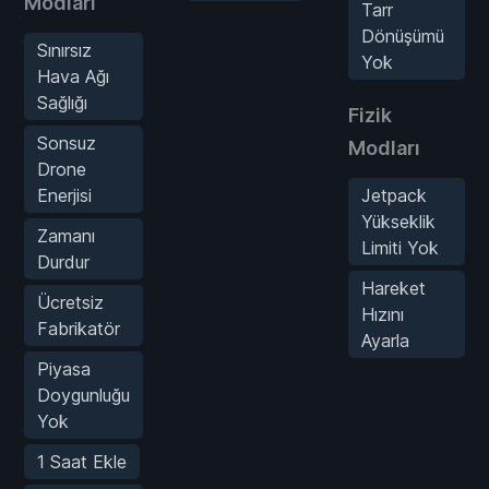
Modları
Tarr
Dönüşümü
Sınırsız
Yok
Hava Ağı
Sağlığı
Fizik
Sonsuz
Modları
Drone
Enerjisi
Jetpack
Yükseklik
Zamanı
Limiti Yok
Durdur
Hareket
Ücretsiz
Hızını
Fabrikatör
Ayarla
Piyasa
Doygunluğu
Yok
1 Saat Ekle