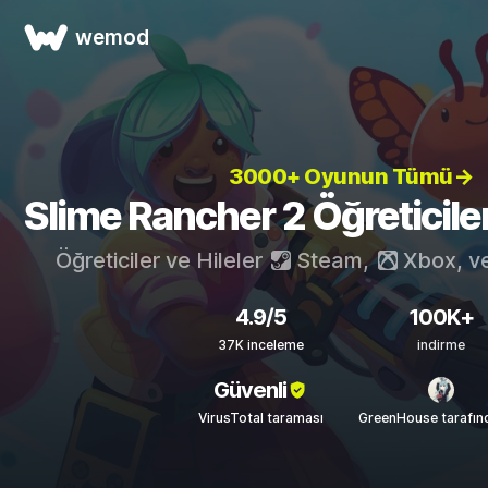
wemod
3000+ Oyunun Tümü→
Slime Rancher 2 Öğreticileri
Öğreticiler ve Hileler
Steam
,
Xbox
, v
4.9/5
100K+
37K inceleme
indirme
Güvenli
VirusTotal taraması
GreenHouse tarafın