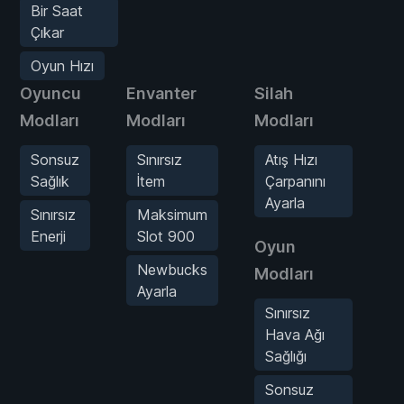
Bir Saat
Çıkar
Oyun Hızı
Oyuncu
Envanter
Silah
D
Modları
Modları
Modları
M
Sonsuz
Sınırsız
Atış Hızı
Sağlık
İtem
Çarpanını
Ayarla
Sınırsız
Maksimum
Enerji
Slot 900
Oyun
Fi
Newbucks
Modları
M
Ayarla
Sınırsız
Hava Ağı
Sağlığı
Sonsuz