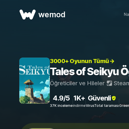
wemod
Na
3000+ Oyunun Tümü→
Tales of Seikyu Öğ
Öğreticiler ve Hileler
Stea
4.9/5
1K+
Güvenli
37K inceleme
indirme
VirusTotal taraması
Green