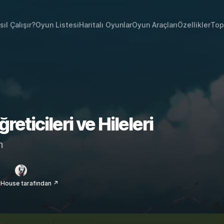
sıl Çalışır?
Oyun Listesi
Haritalı Oyunlar
Oyun Araçları
Özellikler
Top
reticileri ve Hileleri
m
House tarafından ↗