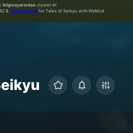
zi
bilgisayarından
ziyaret et
[%] &
23 diğer mod
for
Tales of Seikyu
with
WeMod