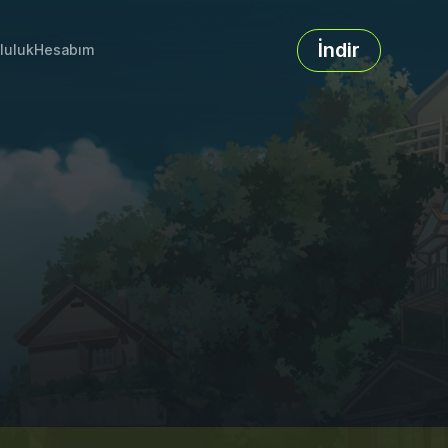
İndir
luluk
Hesabım